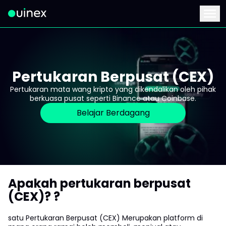
Ini ialah logo dan jika diklik akan mengalihkan anda ke hala
Menu
Pertukaran Berpusat (CEX)
Pertukaran mata wang kripto yang dikendalikan oleh pihak
berkuasa pusat seperti Binance atau Coinbase.
Belajar Berdagang
Apakah pertukaran berpusat
(CEX)? ?
satu Pertukaran Berpusat (CEX) Merupakan platform di