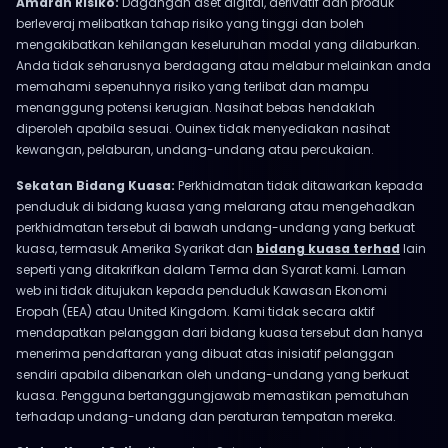
Amaran Risiko:
Dagangan aset digital, derivatif dan produk
berleveraj melibatkan tahap risiko yang tinggi dan boleh
mengakibatkan kehilangan keseluruhan modal yang dilaburkan.
Anda tidak seharusnya berdagang atau melabur melainkan anda
memahami sepenuhnya risiko yang terlibat dan mampu
menanggung potensi kerugian. Nasihat bebas hendaklah
diperoleh apabila sesuai. Ouinex tidak menyediakan nasihat
kewangan, pelaburan, undang-undang atau percukaian.
Sekatan Bidang Kuasa:
Perkhidmatan tidak ditawarkan kepada
penduduk di bidang kuasa yang melarang atau mengehadkan
perkhidmatan tersebut di bawah undang-undang yang berkuat
kuasa, termasuk Amerika Syarikat dan
bidang kuasa terhad
lain
seperti yang ditakrifkan dalam Terma dan Syarat kami. Laman
web ini tidak ditujukan kepada penduduk Kawasan Ekonomi
Eropah (EEA) atau United Kingdom. Kami tidak secara aktif
mendapatkan pelanggan dari bidang kuasa tersebut dan hanya
menerima pendaftaran yang dibuat atas inisiatif pelanggan
sendiri apabila dibenarkan oleh undang-undang yang berkuat
kuasa. Pengguna bertanggungjawab memastikan pematuhan
terhadap undang-undang dan peraturan tempatan mereka.