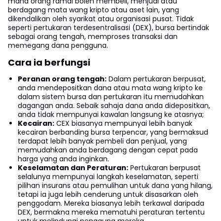
mana orang ramai boleh membeli, menjual atau
berdagang mata wang kripto atau aset lain, yang
dikendalikan oleh syarikat atau organisasi pusat. Tidak
seperti pertukaran terdesentralisasi (DEX), bursa bertindak
sebagai orang tengah, memproses transaksi dan
memegang dana pengguna.
Cara ia berfungsi
Peranan orang tengah:
Dalam pertukaran berpusat,
anda mendepositkan dana atau mata wang kripto ke
dalam sistem bursa dan pertukaran itu memudahkan
dagangan anda. Sebaik sahaja dana anda didepositkan,
anda tidak mempunyai kawalan langsung ke atasnya;
Kecairan:
CEX biasanya mempunyai lebih banyak
kecairan berbanding bursa terpencar, yang bermaksud
terdapat lebih banyak pembeli dan penjual, yang
memudahkan anda berdagang dengan cepat pada
harga yang anda inginkan.
Keselamatan dan Peraturan:
Pertukaran berpusat
selalunya mempunyai langkah keselamatan, seperti
pilihan insurans atau pemulihan untuk dana yang hilang,
tetapi ia juga lebih cenderung untuk disasarkan oleh
penggodam. Mereka biasanya lebih terkawal daripada
DEX, bermakna mereka mematuhi peraturan tertentu
untuk melindungi pengguna mereka.