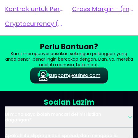
Kontrak untuk Perbezaan (CFD)
Cross Margin - (margin silang)
Cryptocurrency (Crypto)
Perlu Bantuan?
Kami mempunyai pasukan sokongan pelanggan yang
anda benar-benar ingin bercakap dengan. Dan, ya, mereka
adalah manusia, bukan bot.
support@ouinex.com
Soalan Lazim
Di mana saya boleh mencari definisi istilah
dagangan?
Apakah itu slippage dan spread, dan mengapa ia