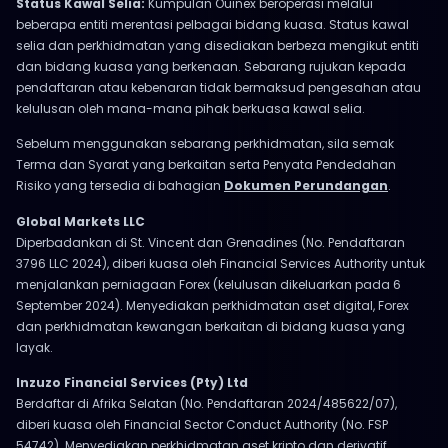
Status Kawal Selia:
Kumpulan Ouinex beroperasi melalui
beberapa entiti merentasi pelbagai bidang kuasa. Status kawal
selia dan perkhidmatan yang disediakan berbeza mengikut entiti
dan bidang kuasa yang berkenaan. Sebarang rujukan kepada
pendaftaran atau kebenaran tidak bermaksud pengesahan atau
kelulusan oleh mana-mana pihak berkuasa kawal selia.
Sebelum menggunakan sebarang perkhidmatan, sila semak
Terma dan Syarat yang berkaitan serta Penyata Pendedahan
Risiko yang tersedia di bahagian
Dokumen Perundangan
.
Global Markets LLC
Diperbadankan di St. Vincent dan Grenadines (No. Pendaftaran
3796 LLC 2024), diberi kuasa oleh Financial Services Authority untuk
menjalankan perniagaan Forex (kelulusan dikeluarkan pada 6
September 2024). Menyediakan perkhidmatan aset digital, Forex
dan perkhidmatan kewangan berkaitan di bidang kuasa yang
layak.
Inzuzo Financial Services (Pty) Ltd
Berdaftar di Afrika Selatan (No. Pendaftaran 2024/485622/07),
diberi kuasa oleh Financial Sector Conduct Authority (No. FSP
54742). Menyediakan perkhidmatan aset kripto dan derivatif