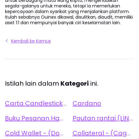
untuk berdagang mata wang kripto, mengendalikan
segala-galanya untuk mereka, tetapi ia memerlukan
kepercayaan dalam syarikat yang menjalankan platform.
Itulah sebabnya Ouinex dikawal, disulitkan, diaudit, memiliki
aset 1:1 dan mempunyai banyak ciri keselamatan lain.
Kembali ke Kamus
Istilah lain dalam
Kategori
ini.
Carta Candlestick (Candlestick Chart)
Cardano
Buku Pesanan Had Terpusat (CLOB)
Pautan rantai (LINK)
Cold Wallet - (Dompet Sejuk)
Collateral - (Cagaran)