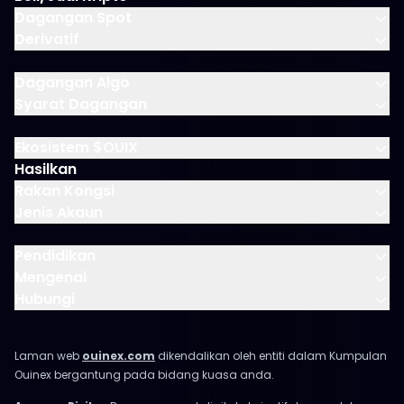
Dagangan Spot
Derivatif
Dagangan Algo
Syarat Dagangan
Ekosistem $OUIX
Hasilkan
Rakan Kongsi
Jenis Akaun
Pendidikan
Mengenai
Hubungi
Laman web
ouinex.com
dikendalikan oleh entiti dalam Kumpulan
Ouinex bergantung pada bidang kuasa anda.