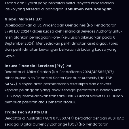
Terma dan Syarat yang berkaitan serta Penyata Pendedahan
Risiko yang tersedia di bahagian
Dokumen Perundangan
.
Global Markets LLC
Diperbadankan di St. Vincent dan Grenadines (No. Pendaftaran
3796 LLC 2024), diberi kuasa oleh Financial Services Authority untuk
menjalankan perniagaan Forex (kelulusan dikeluarkan pada 6
September 2024). Menyediakan perkhidmatan aset digital, Forex
dan perkhidmatan kewangan berkaitan di bidang kuasa yang
layak.
Inzuzo Financial Services (Pty) Ltd
Berdaftar di Afrika Selatan (No. Pendaftaran 2024/485622/07),
diberi kuasa oleh Financial Sector Conduct Authority (No. FSP
54742). Menyediakan perkhidmatan aset kripto dan derivatif
kepada pelanggan yang layak sebagai perantara di bawah Akta
FAIS, bagi memudahkan transaksi untuk Global Markets LLC. Bukan
pembuat pasaran atau penerbit produk.
Trade Tech AU Pty Ltd
Berdaftar di Australia (ACN 675363747), berdaftar dengan AUSTRAC
sebagai Digital Currency Exchange (DCE) (No. Pendaftaran