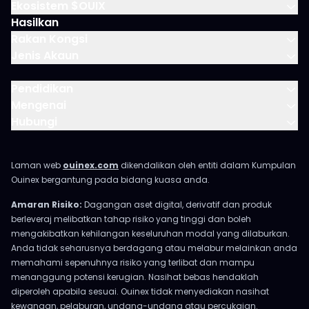
Ekosistem $OUIX
Hasilkan
Rakan Kongsi
Jenis Akaun
Pendidikan
Mengenai
Hubungi
Laman web
ouinex.com
dikendalikan oleh entiti dalam Kumpulan
Ouinex bergantung pada bidang kuasa anda.
Amaran Risiko:
Dagangan aset digital, derivatif dan produk
berleveraj melibatkan tahap risiko yang tinggi dan boleh
mengakibatkan kehilangan keseluruhan modal yang dilaburkan.
Anda tidak seharusnya berdagang atau melabur melainkan anda
memahami sepenuhnya risiko yang terlibat dan mampu
menanggung potensi kerugian. Nasihat bebas hendaklah
diperoleh apabila sesuai. Ouinex tidak menyediakan nasihat
kewangan, pelaburan, undang-undang atau percukaian.