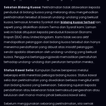
Sekatan Bidang Kuasa:
Perkhidmatan tidak ditawarkan kepada
penduduk di bidang kuasa yang melarang atau mengehadkan
perkhidmatan tersebut di bawah undang-undang yang berkuat
kuasa, termasuk Amerika Syarikat dan
bidang kuasa terhad
lain
seperti yang ditakrifkan dalam Terma dan Syarat kami. Laman
web ini tidak ditujukan kepada penduduk Kawasan Ekonomi
Eropah (EEA) atau United Kingdom. Kami tidak secara aktif
mendapatkan pelanggan dari bidang kuasa tersebut dan hanya
menerima pendaftaran yang dibuat atas inisiatif pelanggan
sendiri apabila dibenarkan oleh undang-undang yang berkuat
kuasa. Pengguna bertanggungjawab memastikan pematuhan
terhadap undang-undang dan peraturan tempatan mereka.
Status Kawal Selia:
Kumpulan Ouinex beroperasi melalui
beberapa entiti merentasi pelbagai bidang kuasa. Status kawal
selia dan perkhidmatan yang disediakan berbeza mengikut entiti
dan bidang kuasa yang berkenaan. Sebarang rujukan kepada
pendaftaran atau kebenaran tidak bermaksud pengesahan atau
kelulusan oleh mana-mana pihak berkuasa kawal selia.
Sebelum menggunakan sebarang perkhidmatan, sila semak