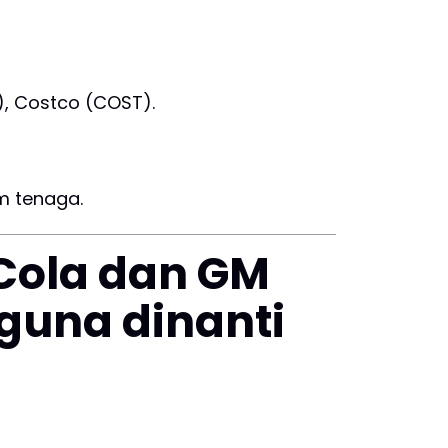
), Costco (COST).
m tenaga.
-Cola dan GM
guna dinanti