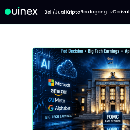
Berdagang
Derivat
Beli/Jual Kripto
Ini ialah logo dan jika diklik akan mengalihkan