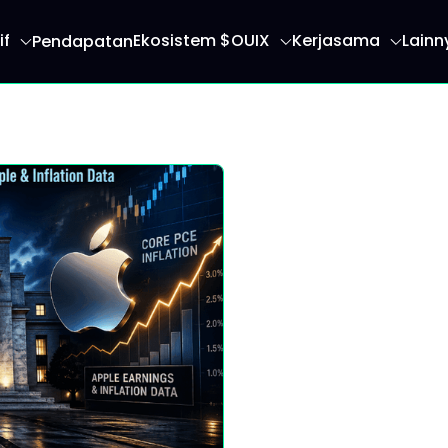
if
Ekosistem $OUIX
Kerjasama
Lainn
Pendapatan
 anda ke halaman utama