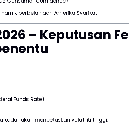
 (CB Consumer Confidence)
dinamik perbelanjaan Amerika Syarikat.
 2026 – Keputusan F
 penentu
deral Funds Rate)
 kadar akan mencetuskan volatiliti tinggi.