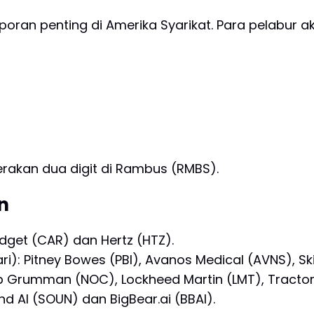
oran penting di Amerika Syarikat. Para pelabur 
akan dua digit di Rambus (RMBS).
an
udget (CAR) dan Hertz (HTZ).
ari): Pitney Bowes (PBI), Avanos Medical (AVNS), Skil
rop Grumman (NOC), Lockheed Martin (LMT), Tracto
d AI (SOUN) dan BigBear.ai (BBAI).