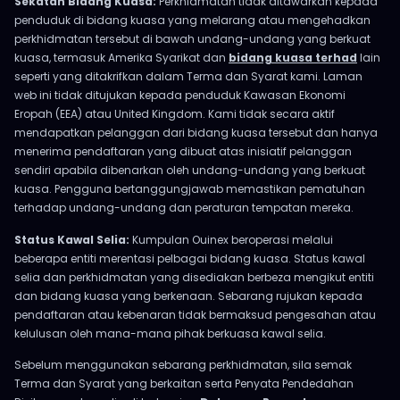
Sekatan Bidang Kuasa:
Perkhidmatan tidak ditawarkan kepada
penduduk di bidang kuasa yang melarang atau mengehadkan
perkhidmatan tersebut di bawah undang-undang yang berkuat
kuasa, termasuk Amerika Syarikat dan
bidang kuasa terhad
lain
seperti yang ditakrifkan dalam Terma dan Syarat kami. Laman
web ini tidak ditujukan kepada penduduk Kawasan Ekonomi
Eropah (EEA) atau United Kingdom. Kami tidak secara aktif
mendapatkan pelanggan dari bidang kuasa tersebut dan hanya
menerima pendaftaran yang dibuat atas inisiatif pelanggan
sendiri apabila dibenarkan oleh undang-undang yang berkuat
kuasa. Pengguna bertanggungjawab memastikan pematuhan
terhadap undang-undang dan peraturan tempatan mereka.
Status Kawal Selia:
Kumpulan Ouinex beroperasi melalui
beberapa entiti merentasi pelbagai bidang kuasa. Status kawal
selia dan perkhidmatan yang disediakan berbeza mengikut entiti
dan bidang kuasa yang berkenaan. Sebarang rujukan kepada
pendaftaran atau kebenaran tidak bermaksud pengesahan atau
kelulusan oleh mana-mana pihak berkuasa kawal selia.
Sebelum menggunakan sebarang perkhidmatan, sila semak
Terma dan Syarat yang berkaitan serta Penyata Pendedahan