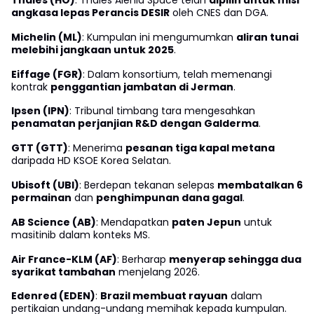
Thales (HO)
: Thales Alenia Space telah
dipilih untuk misi
angkasa lepas Perancis DESIR
oleh CNES dan DGA.
Michelin (ML)
: Kumpulan ini mengumumkan
aliran tunai
melebihi jangkaan untuk 2025
.
Eiffage (FGR)
: Dalam konsortium, telah memenangi
kontrak
penggantian jambatan di Jerman
.
Ipsen (IPN)
: Tribunal timbang tara mengesahkan
penamatan perjanjian R&D dengan Galderma
.
GTT (GTT)
: Menerima
pesanan tiga kapal metana
daripada HD KSOE Korea Selatan.
Ubisoft (UBI)
: Berdepan tekanan selepas
membatalkan 6
permainan
dan
penghimpunan dana gagal
.
AB Science (AB)
: Mendapatkan
paten Jepun
untuk
masitinib dalam konteks MS.
Air France-KLM (AF)
: Berharap
menyerap sehingga dua
syarikat tambahan
menjelang 2026.
Edenred (EDEN)
:
Brazil membuat rayuan
dalam
pertikaian undang-undang memihak kepada kumpulan.