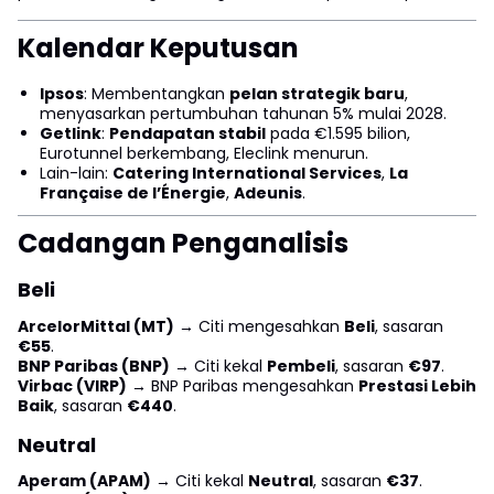
Kalendar Keputusan
Ipsos
: Membentangkan
pelan strategik baru
,
menyasarkan pertumbuhan tahunan 5% mulai 2028.
Getlink
:
Pendapatan stabil
pada €1.595 bilion,
Eurotunnel berkembang, Eleclink menurun.
Lain-lain:
Catering International Services
,
La
Française de l’Énergie
,
Adeunis
.
Cadangan Penganalisis
Beli
ArcelorMittal (MT)
→ Citi mengesahkan
Beli
, sasaran
€55
.
BNP Paribas (BNP)
→ Citi kekal
Pembeli
, sasaran
€97
.
Virbac (VIRP)
→ BNP Paribas mengesahkan
Prestasi Lebih
Baik
, sasaran
€440
.
Neutral
Aperam (APAM)
→ Citi kekal
Neutral
, sasaran
€37
.