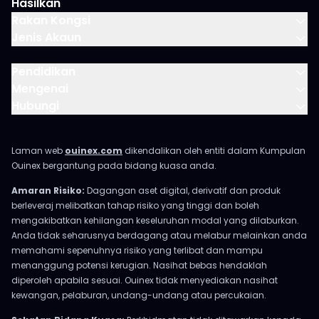
Hasilkan
Rakan Kongsi
Jenis Akaun
Pendidikan
Mengenai
Hubungi
Laman web
ouinex.com
dikendalikan oleh entiti dalam Kumpulan
Ouinex bergantung pada bidang kuasa anda.
Amaran Risiko:
Dagangan aset digital, derivatif dan produk
berleveraj melibatkan tahap risiko yang tinggi dan boleh
mengakibatkan kehilangan keseluruhan modal yang dilaburkan.
Anda tidak seharusnya berdagang atau melabur melainkan anda
memahami sepenuhnya risiko yang terlibat dan mampu
menanggung potensi kerugian. Nasihat bebas hendaklah
diperoleh apabila sesuai. Ouinex tidak menyediakan nasihat
kewangan, pelaburan, undang-undang atau percukaian.