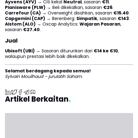
Ayvens (AYV)
→ Citi kekal
Neutral
, sasaran
€11
.
Planisware (PLW)
→ Beli dikekalkan, sasaran
€26
.
Carrefour (CA)
→ Overweight disahkan, sasaran
€15.40
.
Capgemini (CAP)
→ Berenberg:
Simpatik
, sasaran
€143
.
Alstom (ALO)
→ Oxcap Analytics:
Wajaran Pasaran
,
sasaran
€27.40
.
Jual
Ubisoft (UBI)
→ Sasaran diturunkan dari
€14 ke €10
,
walaupun prestasi lebih baik dikekalkan.
Selamat berdagang kepada semua!
Sylvain Mouilhaud – jurulatih Saham.
Artikel Berkaitan