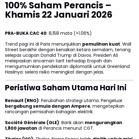
100% Saham Perancis –
Khamis 22 Januari 2026
PRA-BUKA CAC 40
: 8,158 mata (+1.06%)
Trend pagi ini di Paris menunjukkan
pemulihan kuat
. Wall
Street berakhir dengan kenaikan ketara semalam, tenang
selepas ucapan Donald Trump di Davos. Presiden AS
melepaskan ancaman tarif terhadap Eropah dan
mengumumkan pendekatan diplomatik untuk Greenland.
Hasilnya: selera risiko meningkat dengan jelas.
Peristiwa Saham Utama Hari Ini
Renault (RNO)
: Perubahan strategi utama. Pengeluar
bergabung semula dengan Ampere
, mengetepikan
rancangan pemisahan bahagian elektrik.
Société Générale (GLE)
: Bank akan
mengurangkan
1,800 jawatan
di Perancis menurut CGT.