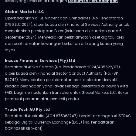
Risiko yang tersedia di bahagian
Dokumen Perundangan
.
Global Markets LLC
Diperbadankan di St. Vincent dan Grenadines (No. Pendaftaran
3796 LLC 2024), diberi kuasa oleh Financial Services Authority untuk
menjalankan perniagaan Forex (kelulusan dikeluarkan pada 6
September 2024). Menyediakan perkhidmatan aset digital, Forex
dan perkhidmatan kewangan berkaitan di bidang kuasa yang
layak.
Inzuzo Financial Services (Pty) Ltd
Berdaftar di Afrika Selatan (No. Pendaftaran 2024/485622/07),
diberi kuasa oleh Financial Sector Conduct Authority (No. FSP
54742). Menyediakan perkhidmatan aset kripto dan derivatif
kepada pelanggan yang layak sebagai perantara di bawah Akta
FAIS, bagi memudahkan transaksi untuk Global Markets LLC. Bukan
pembuat pasaran atau penerbit produk.
Trade Tech AU Pty Ltd
Berdaftar di Australia (ACN 675363747), berdaftar dengan AUSTRAC
sebagai Digital Currency Exchange (DCE) (No. Pendaftaran
DCE100865859-001).