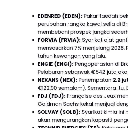
EDENRED (EDEN):
Pakar faedah pek
perubahan rangka kawal selia di B
membebani prospek jangka seder
FORVIA (FRVIA):
Syarikat alat gan
mensasarkan 7% menjelang 2028. 
tahun kewangan yang lalu.
ENGIE (ENGI):
Pengoperasian di Bra
Pelaburan sebanyak €542 juta akan
NEXANS (NEX):
Penempatan
2.2 j
€122.90 semalam). Sementara itu,
FDJ (FDJ):
Française des Jeux m
Goldman Sachs kekal menjual deng
SOLVAY (SOLB):
Syarikat kimia in
akan mengurangkan kapasiti pengel
TECHNIP ENERGIES (TE):
Kejayaan b