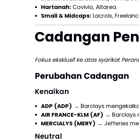
Hartanah:
Covivio, Altarea.
Small & Midcaps:
Lacroix, Freelan
Cadangan Pen
Fokus eksklusif ke atas syarikat Peranc
Perubahan Cadangan
Kenaikan
ADP (ADP)
→ Barclays mengekalka
AIR FRANCE-KLM (AF)
→ Barclays 
MERCIALYS (MERY)
→ Jefferies me
Neutral