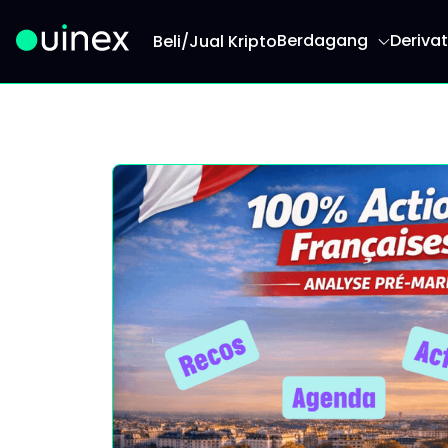
Berdagang
Derivat
Beli/Jual Kripto
Ini ialah logo dan jika diklik akan mengalihkan