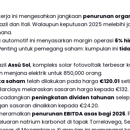
erja ini mengesahkan jangkaan
penurunan organ
razil dan Itali. Walaupun keputusan 2025 melebihi
hana.
ti automotif ini menyasarkan margin operasi
6% hi
Penting untuk pemegang saham: kumpulan ini
tid
zil
Assú Sol
, kompleks solar fotovoltaik terbesar 
 menjana elektrik untuk 850,000 orang.
uta saham
telah dilakukan pada harga
€120.01
set
 Barclays melaraskan sasaran harga kepada €132.
encadangkan
peningkatan dividen tahunan
selep
an sasaran dinaikkan kepada €24.20.
i meramalkan
penurunan EBITDA asas bagi 2026
.
uaran natrium karbonat di tapak Torrelavega, Se
esar di Mozambique. Kumpulan ini memenangi kont