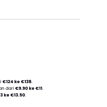
ri
€124 ke €138
.
an dari
€9.90 ke €11
.
3 ke €13.50
.