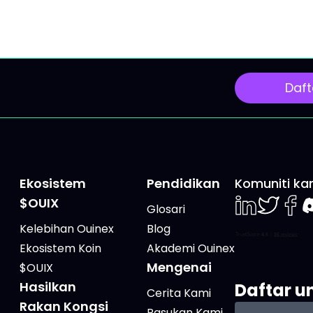
 tanpa tahu apa yang
utama dan sesi luar bi
 pegang sebenarnya
"Triple Witching" yang
h berbahaya. Artikel ini
berpotensi meningkatk
warkan kerangka
volatiliti pasaran. Isnin 
: 4 tiang utama
2026: Sidang Kemuncak
Daft
ma ETF khusus, 3
Perancis Dipantau Dari 
 setiap tiang, serta
Geopolitik Acara utama
uran yang harus
ini ialah sidang kemunc
Ekosistem
Pendidikan
Komuniti ka
$OUIX
Glosari
LinkedIn
Twiter
Face
D
Kelebihan Ouinex
Blog
Ekosistem Koin
Akademi Ouinex
Mengenai
$OUIX
Hasilkan
Daftar un
Cerita Kami
Rakan Kongsi
Pasukan Kami