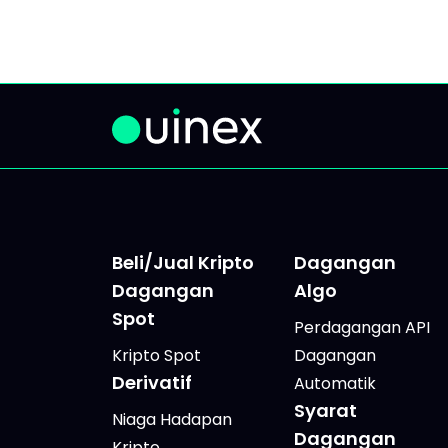
FOMO
berlebihan. Setiap hari,
anda
puluhan analisis, pendapat
adala
bercanggah dan isyarat
mena
bertindih di pasaran.
mudah
Akibatnya: anda bertangguh,
bersa
anda fikir "nanti saja", dan
saham
perat
Beli/Jual Kripto
Dagangan
Dagangan
Algo
Spot
Perdagangan API
Kripto Spot
Dagangan
Derivatif
Automatik
Syarat
Niaga Hadapan
Dagangan
Kripto