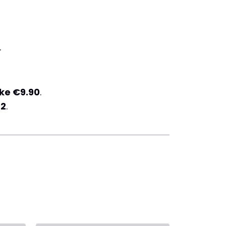
.
 ke €9.90
.
32
.