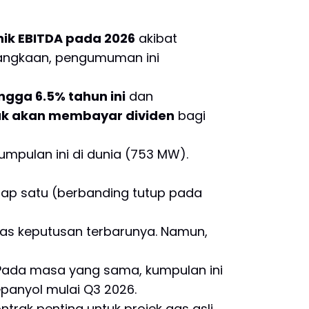
ik EBITDA pada 2026
akibat
 jangkaan, pengumuman ini
ngga 6.5% tahun ini
dan
ak akan membayar dividen
bagi
kumpulan ini di dunia (753 MW).
iap satu (berbanding tutup pada
as keputusan terbarunya. Namun,
 Pada masa yang sama, kumpulan ini
panyol mulai Q3 2026.
rak penting untuk projek gas asli