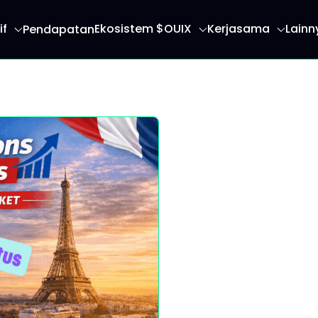
if
Ekosistem $OUIX
Kerjasama
Lainn
Pendapatan
 anda ke halaman utama