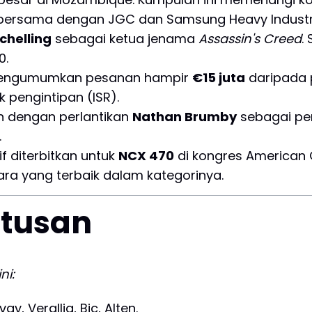
 bersama dengan JGC dan Samsung Heavy Industr
chelling
sebagai ketua jenama
Assassin's Creed
.
0.
mengumumkan pesanan hampir
€15 juta
daripada 
 pengintipan (ISR).
 dengan perlantikan
Nathan Brumby
sebagai pen
.
f diterbitkan untuk
NCX 470
di kongres American
ara yang terbaik dalam kategorinya.
utusan
ni:
ay, Verallia, Bic, Alten.