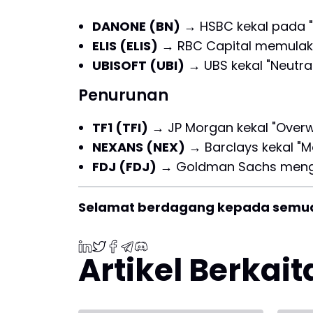
DANONE (BN)
→ HSBC kekal pada "
ELIS (ELIS)
→ RBC Capital memulakan
UBISOFT (UBI)
→ UBS kekal "Neutra
Penurunan
TF1 (TFI)
→ JP Morgan kekal "Overw
NEXANS (NEX)
→ Barclays kekal "
FDJ (FDJ)
→ Goldman Sachs menge
Selamat berdagang kepada semu
Artikel Berkai