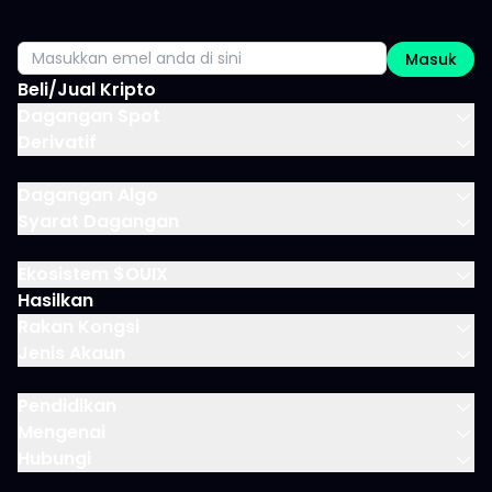
Masuk
Beli/Jual Kripto
Dagangan Spot
Derivatif
Dagangan Algo
Syarat Dagangan
Ekosistem $OUIX
Hasilkan
Rakan Kongsi
Jenis Akaun
Pendidikan
Mengenai
Hubungi