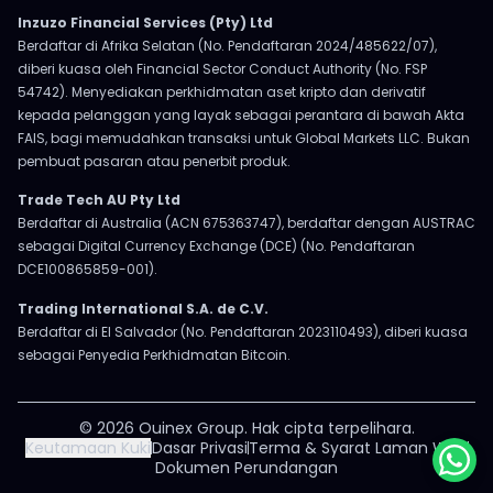
Inzuzo Financial Services (Pty) Ltd
Berdaftar di Afrika Selatan (No. Pendaftaran 2024/485622/07),
diberi kuasa oleh Financial Sector Conduct Authority (No. FSP
54742). Menyediakan perkhidmatan aset kripto dan derivatif
kepada pelanggan yang layak sebagai perantara di bawah Akta
FAIS, bagi memudahkan transaksi untuk Global Markets LLC. Bukan
pembuat pasaran atau penerbit produk.
Trade Tech AU Pty Ltd
Berdaftar di Australia (ACN 675363747), berdaftar dengan AUSTRAC
sebagai Digital Currency Exchange (DCE) (No. Pendaftaran
DCE100865859-001).
Trading International S.A. de C.V.
Berdaftar di El Salvador (No. Pendaftaran 2023110493), diberi kuasa
sebagai Penyedia Perkhidmatan Bitcoin.
© 2026 Ouinex Group. Hak cipta terpelihara.
Keutamaan Kuki
Dasar Privasi
Terma & Syarat Laman Web
Dokumen Perundangan