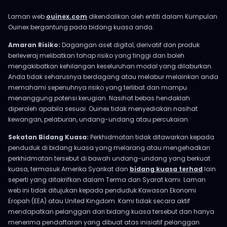
Laman web
ouinex.com
dikendalikan oleh entiti dalam Kumpulan
Ouinex bergantung pada bidang kuasa anda.
Amaran Risiko:
Dagangan aset digital, derivatif dan produk
berleveraj melibatkan tahap risiko yang tinggi dan boleh
mengakibatkan kehilangan keseluruhan modal yang dilaburkan.
Anda tidak seharusnya berdagang atau melabur melainkan anda
memahami sepenuhnya risiko yang terlibat dan mampu
menanggung potensi kerugian. Nasihat bebas hendaklah
diperoleh apabila sesuai. Ouinex tidak menyediakan nasihat
kewangan, pelaburan, undang-undang atau percukaian.
Sekatan Bidang Kuasa:
Perkhidmatan tidak ditawarkan kepada
penduduk di bidang kuasa yang melarang atau mengehadkan
perkhidmatan tersebut di bawah undang-undang yang berkuat
kuasa, termasuk Amerika Syarikat dan
bidang kuasa terhad
lain
seperti yang ditakrifkan dalam Terma dan Syarat kami. Laman
web ini tidak ditujukan kepada penduduk Kawasan Ekonomi
Eropah (EEA) atau United Kingdom. Kami tidak secara aktif
mendapatkan pelanggan dari bidang kuasa tersebut dan hanya
menerima pendaftaran yang dibuat atas inisiatif pelanggan