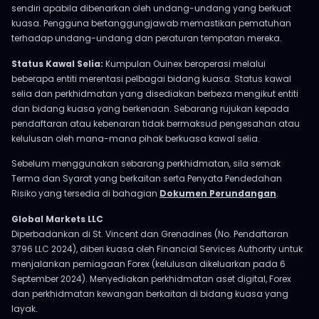
sendiri apabila dibenarkan oleh undang-undang yang berkuat
kuasa. Pengguna bertanggungjawab memastikan pematuhan
terhadap undang-undang dan peraturan tempatan mereka.
Status Kawal Selia:
Kumpulan Ouinex beroperasi melalui
beberapa entiti merentasi pelbagai bidang kuasa. Status kawal
selia dan perkhidmatan yang disediakan berbeza mengikut entiti
dan bidang kuasa yang berkenaan. Sebarang rujukan kepada
pendaftaran atau kebenaran tidak bermaksud pengesahan atau
kelulusan oleh mana-mana pihak berkuasa kawal selia.
Sebelum menggunakan sebarang perkhidmatan, sila semak
Terma dan Syarat yang berkaitan serta Penyata Pendedahan
Risiko yang tersedia di bahagian
Dokumen Perundangan
.
Global Markets LLC
Diperbadankan di St. Vincent dan Grenadines (No. Pendaftaran
3796 LLC 2024), diberi kuasa oleh Financial Services Authority untuk
menjalankan perniagaan Forex (kelulusan dikeluarkan pada 6
September 2024). Menyediakan perkhidmatan aset digital, Forex
dan perkhidmatan kewangan berkaitan di bidang kuasa yang
layak.