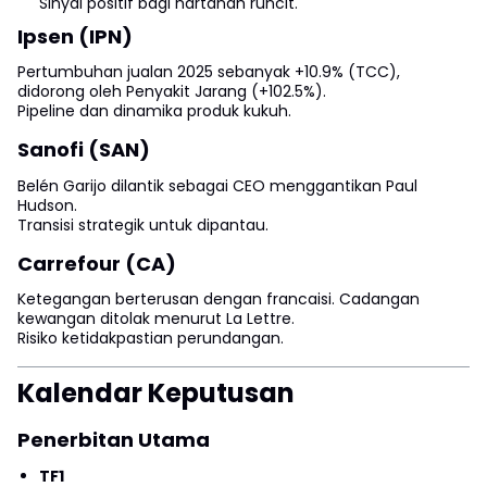
Sinyal positif bagi hartanah runcit.
Ipsen (IPN)
Pertumbuhan jualan 2025 sebanyak +10.9% (TCC),
didorong oleh Penyakit Jarang (+102.5%).
Pipeline dan dinamika produk kukuh.
Sanofi (SAN)
Belén Garijo dilantik sebagai CEO menggantikan Paul
Hudson.
Transisi strategik untuk dipantau.
Carrefour (CA)
Ketegangan berterusan dengan francaisi. Cadangan
kewangan ditolak menurut La Lettre.
Risiko ketidakpastian perundangan.
Kalendar Keputusan
Penerbitan Utama
TF1