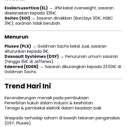
EssilorLuxottica (EL)
→ JPM kekal overweight, sasaran
diselaraskan kepada 335€.
Soitec (SOI)
→ Sasaran dinaikkan (Barclays 30€, HSBC
31€), saranan tidak berubah.
Menurun
Pluxee (PLX)
→ Goldman Sachs kekal Jual, sasaran
diturunkan kepada 11€.
Dassault Systèmes (DSY)
→ Penurunan umum sasaran
(hingga 16€ di Jefferies).
Edenred (EDEN)
→ Sasaran dikurangkan kepada 23.50€ di
Goldman Sachs.
Trend Hari Ini
Kecenderungan menaik pada pembukaan
Penerbitan kukuh dalam industri & kesihatan
Tenaga & pembekal elektrik dalam keadaan baik
Waspada terhadap saham di bawah tekanan penganalisis
(DSY, Pluxee).