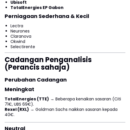
Ubisoft
TotalEnergies EP Gabon
Perniagaan Sederhana & Kecil
Lectra
Neurones
Claranova
Okwind
Selectirente
Cadangan Penganalisis
(Perancis sahaja)
Perubahan Cadangan
Meningkat
TotalEnergies (TTE)
→ Beberapa kenaikan sasaran (Citi
71€, UBS 69€).
Rexel (RXL)
→ Goldman Sachs naikkan sasaran kepada
40€.
Neutral