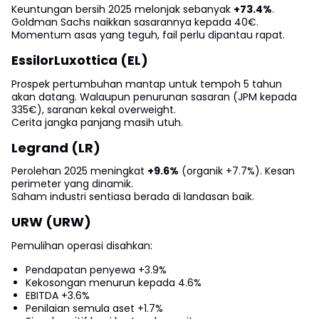
Keuntungan bersih 2025 melonjak sebanyak
+73.4%
.
Goldman Sachs naikkan sasarannya kepada 40€.
Momentum asas yang teguh, fail perlu dipantau rapat.
EssilorLuxottica (EL)
Prospek pertumbuhan mantap untuk tempoh 5 tahun
akan datang. Walaupun penurunan sasaran (JPM kepada
335€), saranan kekal overweight.
Cerita jangka panjang masih utuh.
Legrand (LR)
Perolehan 2025 meningkat
+9.6%
(organik +7.7%). Kesan
perimeter yang dinamik.
Saham industri sentiasa berada di landasan baik.
URW (URW)
Pemulihan operasi disahkan:
Pendapatan penyewa +3.9%
Kekosongan menurun kepada 4.6%
EBITDA +3.6%
Penilaian semula aset +1.7%