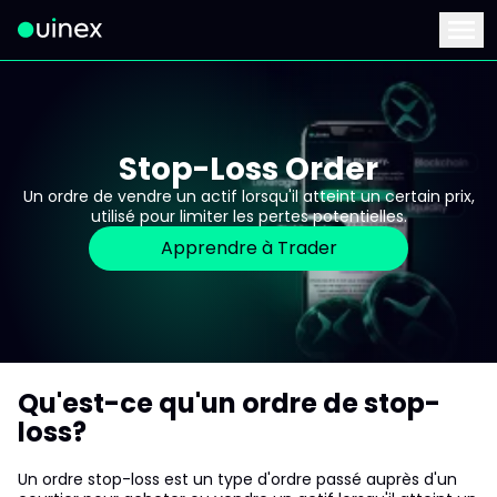
Ceci est le logo et, si vous cliquez dessus, vous serez redirigé 
Menu
Stop-Loss Order
Un ordre de vendre un actif lorsqu'il atteint un certain prix,
utilisé pour limiter les pertes potentielles.
Apprendre à Trader
Qu'est-ce qu'un ordre de stop-
loss?
Un ordre stop-loss est un type d'ordre passé auprès d'un