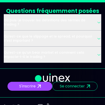
Questions fréquemment posées
Où puis-je trouver les définitions des termes de
trading ?
Qu’est-ce que le slippage et le spread, et pourquoi
c’est important ?
Qu’est-ce qu’un bear market et comment cela
impacte-t-il le trading ?
S'inscrire
Se connecter