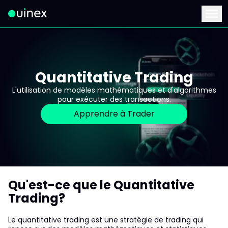
Ceci est le logo et, si vous cliquez dessus, vous serez redirigé 
Menu
Quantitative Trading
L'utilisation de modèles mathématiques et d'algorithmes
pour exécuter des transactions.
Apprendre à Trader
Qu'est-ce que le Quantitative
Trading?
Le quantitative trading est une stratégie de trading qui