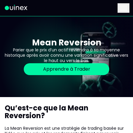
Ceci est le logo et, si vous cliquez dessus, vous serez redirigé 
Menu
Mean Reversion
Parier que le prix d’un actif reviendra à sa moyenne
historique après avoir connu une variation significative vers
le haut ou vers le bas.
Apprendre à Trader
Qu’est-ce que la Mean
Reversion?
La Mean Reversion est une stratégie de trading basée sur