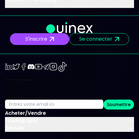
S'inscrire
Se connecter
LinkedIn
Twiter
Facebook
Discord
Youtube
Telegram
Instagram
TikTok
Soumettre
Acheter/Vendre
Trading Spot
Dérivés