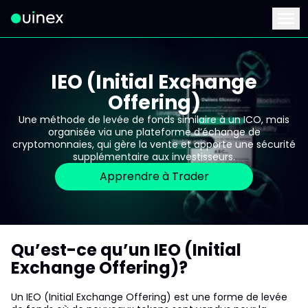
Ceci est le logo et, si vous cliquez dessus, vous serez redirigé 
Menu
IEO (Initial Exchange
Offering)
Une méthode de levée de fonds similaire à un ICO, mais
organisée via une plateforme d’échange de
cryptomonnaies, qui gère la vente et apporte une sécurité
supplémentaire aux investisseurs.
Apprendre à Trader
Qu’est-ce qu’un IEO (Initial
Exchange Offering)?
Un IEO (Initial Exchange Offering) est une forme de levée