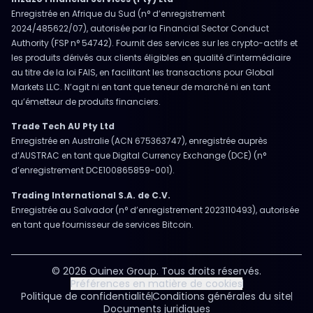
Enregistrée en Afrique du Sud (n° d’enregistrement
2024/485622/07), autorisée par la Financial Sector Conduct
Authority (FSP n° 54742). Fournit des services sur les crypto-actifs et
les produits dérivés aux clients éligibles en qualité d’intermédiaire
au titre de la loi FAIS, en facilitant les transactions pour Global
Markets LLC. N’agit ni en tant que teneur de marché ni en tant
qu’émetteur de produits financiers.
Trade Tech AU Pty Ltd
Enregistrée en Australie (ACN 675363747), enregistrée auprès
d’AUSTRAC en tant que Digital Currency Exchange (DCE) (n°
d’enregistrement DCE100865859-001).
Trading International S.A. de C.V.
Enregistrée au Salvador (n° d’enregistrement 2023110493), autorisée
en tant que fournisseur de services Bitcoin.
© 2026 Ouinex Group. Tous droits réservés.
Préférences en matière de cookies
Politique de confidentialité
Conditions générales du site
Documents juridiques