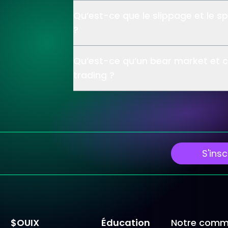
Qu’est-ce que le slippage et le s
?
Qu’est-ce qu’un bear market et 
trading ?
S'insc
$OUIX
Éducation
Notre comm