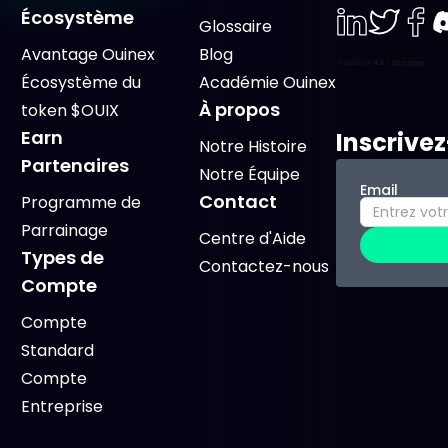
Écosystème
Glossaire
LinkedIn
Twiter
Face
D
Avantage Ouinex
Blog
Écosystème du
Académie Ouinex
À propos
token $OUIX
Earn
Inscrive
Notre Histoire
Partenaires
Notre Équipe
Email
Contact
Programme de
Parrainage
Centre d'Aide
Types de
Contactez-nous
Compte
Compte
Standard
Compte
Entreprise