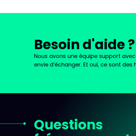
Besoin d'aide ?
Nous avons une équipe support avec 
envie d’échanger. Et oui, ce sont des
Questions