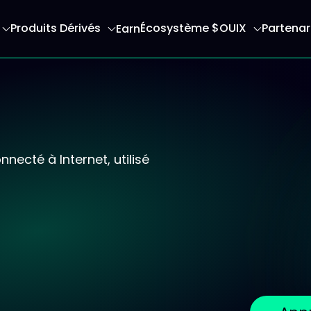
Produits Dérivés
Écosystème $OUIX
Partenar
Earn
serez redirigé vers la page d'accueil
necté à Internet, utilisé