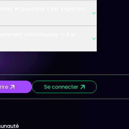
pread, et pourquoi c’est important
comment cela impacte-t-il le
rire
Se connecter
unauté