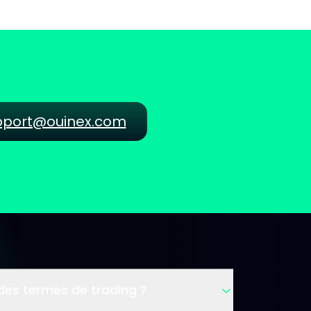
pport@ouinex.com
 des termes de trading ?