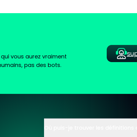
su
qui vous aurez vraiment
 humains, pas des bots.
Où puis-je trouver les définitions