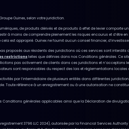
Groupe Ouinex, selon votre juridiction.
umériques, de produits dérivés et de produits à effet de levier comporte un 
investir à moins de comprendre pleinement les risques encourus et d’être en 
la est approprié. Ouinex ne fournit aucun conseil financier, d’investissem
pas proposés aux résidents des juridictions où ces services sont interdits 
es restrictions
telles que définies dans nos Conditions générales. Ce sit
ons pas activement de clients dans ces juridictions et n’acceptons les in
lisateurs sont responsables du respect des lois et réglementations locales 
tivités par l’intermédiaire de plusieurs entités dans différentes juridiction
cable. Toute référence à un enregistrement ou à une autorisation ne constit
r les Conditions générales applicables ainsi que la Déclaration de divulga
gistrement 3796 LLC 2024), autorisée par la Financial Services Authority à 