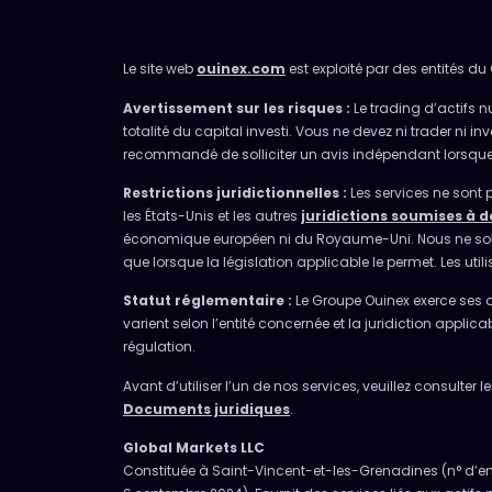
Le site web
ouinex.com
est exploité par des entités du 
Avertissement sur les risques :
Le trading d’actifs n
totalité du capital investi. Vous ne devez ni trader ni 
recommandé de solliciter un avis indépendant lorsque ce
Restrictions juridictionnelles :
Les services ne sont 
les États-Unis et les autres
juridictions soumises à d
économique européen ni du Royaume-Uni. Nous ne sollicit
que lorsque la législation applicable le permet. Les uti
Statut réglementaire :
Le Groupe Ouinex exerce ses ac
varient selon l’entité concernée et la juridiction appli
régulation.
Avant d’utiliser l’un de nos services, veuillez consulte
Documents juridiques
.
Global Markets LLC
Constituée à Saint-Vincent-et-les-Grenadines (n° d’enre