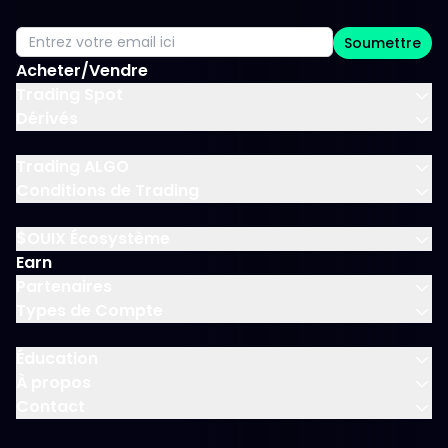
Soumettre
Acheter/Vendre
Trading Spot
Dérivés
Trading ALGO
Conditions de Trading
$OUIX Écosystème
Earn
Partenaires
Types de Compte
Éducation
À propos
Contact