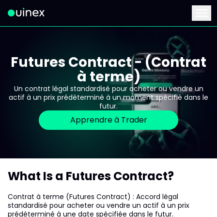
Ceci est le logo et, si vous cliquez dessus, vous serez redirigé 
Menu
Futures Contract - (Contrat
à terme)
Un contrat légal standardisé pour acheter ou vendre un
actif à un prix prédéterminé à un moment spécifié dans le
futur.
Apprendre à Trader
What Is a Futures Contract?
Contrat à terme (Futures Contract) : Accord légal
standardisé pour acheter ou vendre un actif à un prix
prédéterminé à une date spécifiée dans le futur.