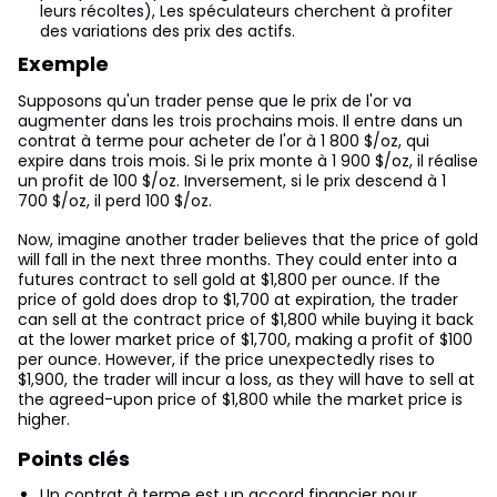
leurs récoltes), Les spéculateurs cherchent à profiter
des variations des prix des actifs.
Exemple
Supposons qu'un trader pense que le prix de l'or va
augmenter dans les trois prochains mois. Il entre dans un
contrat à terme pour acheter de l'or à 1 800 $/oz, qui
expire dans trois mois. Si le prix monte à 1 900 $/oz, il réalise
un profit de 100 $/oz. Inversement, si le prix descend à 1
700 $/oz, il perd 100 $/oz.
Now, imagine another trader believes that the price of gold
will fall in the next three months. They could enter into a
futures contract to sell gold at $1,800 per ounce. If the
price of gold does drop to $1,700 at expiration, the trader
can sell at the contract price of $1,800 while buying it back
at the lower market price of $1,700, making a profit of $100
per ounce. However, if the price unexpectedly rises to
$1,900, the trader will incur a loss, as they will have to sell at
the agreed-upon price of $1,800 while the market price is
higher.
Points clés
Un contrat à terme est un accord financier pour