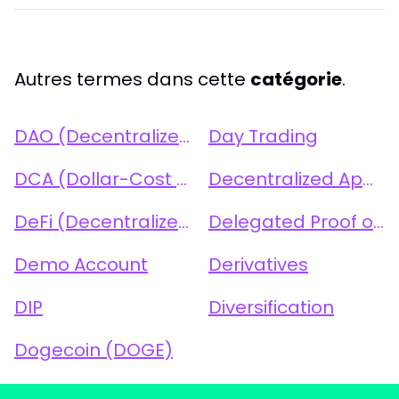
Autres termes dans cette
catégorie
.
DAO (Decentralized Autonomous Organization)
Day Trading
DCA (Dollar-Cost Averaging)
Decentralized Applications (dApps)
DeFi (Decentralized Finance)
Delegated Proof of Stake (DPoS)
Demo Account
Derivatives
DIP
Diversification
Dogecoin (DOGE)