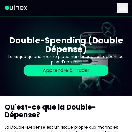
Ceci est le logo et, si vous cliquez dessus, vous serez redirigé 
Menu
Double-Spending (Double
Dépense)
Le risque qu'une même pièce numérique soit dépensée
plus d'une fois.
Apprendre à Trader
Qu'est-ce que la Double-
Dépense?
La Double-Dépense est un risque propre aux monnaies