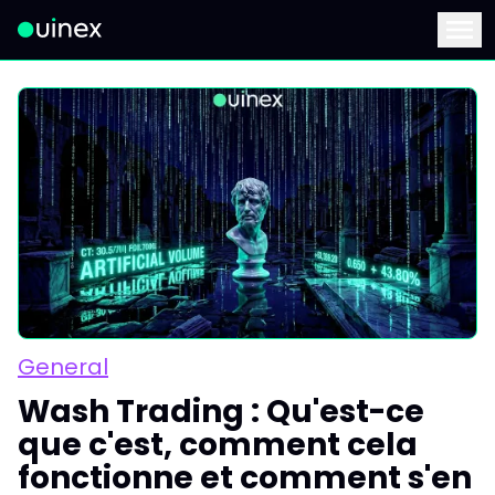
Ceci est le logo et, si vous cliquez dessus, vous serez redirigé 
Menu
General
Wash Trading : Qu'est-ce
que c'est, comment cela
fonctionne et comment s'en