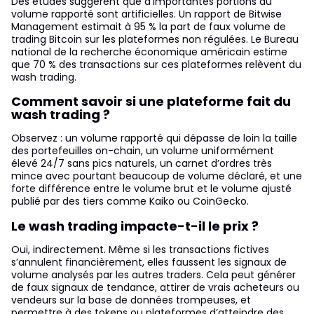
Des études suggèrent que d’importantes portions du
volume rapporté sont artificielles. Un rapport de Bitwise
Management estimait à 95 % la part de faux volume de
trading Bitcoin sur les plateformes non régulées. Le Bureau
national de la recherche économique américain estime
que 70 % des transactions sur ces plateformes relèvent du
wash trading.
Comment savoir si une plateforme fait du
wash trading ?
Observez : un volume rapporté qui dépasse de loin la taille
des portefeuilles on-chain, un volume uniformément
élevé 24/7 sans pics naturels, un carnet d’ordres très
mince avec pourtant beaucoup de volume déclaré, et une
forte différence entre le volume brut et le volume ajusté
publié par des tiers comme Kaiko ou CoinGecko.
Le wash trading impacte-t-il le prix ?
Oui, indirectement. Même si les transactions fictives
s’annulent financièrement, elles faussent les signaux de
volume analysés par les autres traders. Cela peut générer
de faux signaux de tendance, attirer de vrais acheteurs ou
vendeurs sur la base de données trompeuses, et
permettre à des tokens ou plateformes d’atteindre des