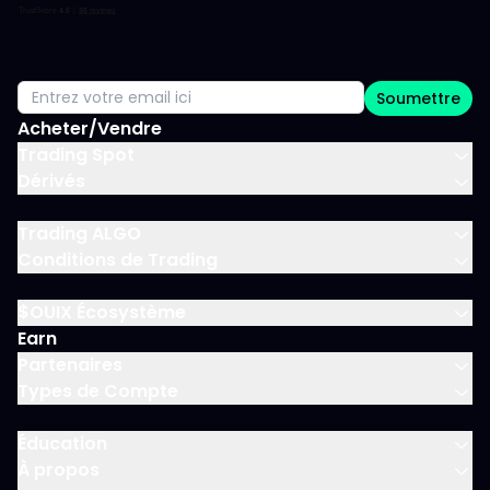
Soumettre
Acheter/Vendre
Trading Spot
Dérivés
Trading ALGO
Conditions de Trading
$OUIX Écosystème
Earn
Partenaires
Types de Compte
Éducation
À propos