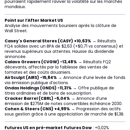
pourraient rapidement raviver la volatilité sur les marchés
mondiaux.
Point sur l’After Market US
Analyse des mouvements boursiers après la clôture de
Wall Street.
Casey's General Stores (CASY) +10,63%
→ Résultats
FQ4 solides avec un BPA de $2,63 (+$0,71 vs consensus) et
revenus supérieurs aux attentes. Hausse du dividende
annoncée.
Calavo Growers (CVGW) -13,48%
→ Résultats FQ2
décevants, affectés par la faiblesse des ventes de
tomates et des coûts douaniers.
AirSculpt (AIRS) -15,84%
→ Annonce d’une levée de fonds
via émission publique d’actions.
Ondas Holdings (ONDS) -11,31%
→ Offre publique de
titres ordinaires et de bons de souscription.
Cracker Barrel (CBRL) -5,04%
→ Annonce d’une
émission de $275M de notes convertibles échéance 2030.
Cohen & Steers (CNS) +4,99%
→ Progression des actifs
sous gestion grâce à une appréciation de marché de $1,3B.
Futures US en pré-market
Futures Dow
: +0,02%