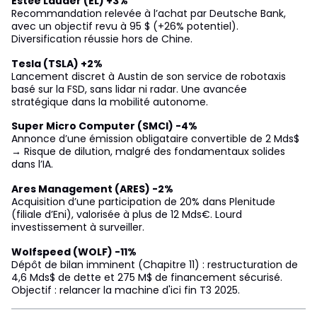
Estée Lauder (EL) +3%
Recommandation relevée à l’achat par Deutsche Bank,
avec un objectif revu à 95 $ (+26% potentiel).
Diversification réussie hors de Chine.
Tesla (TSLA) +2%
Lancement discret à Austin de son service de robotaxis
basé sur la FSD, sans lidar ni radar. Une avancée
stratégique dans la mobilité autonome.
Super Micro Computer (SMCI) -4%
Annonce d’une émission obligataire convertible de 2 Mds$
→ Risque de dilution, malgré des fondamentaux solides
dans l’IA.
Ares Management (ARES) -2%
Acquisition d’une participation de 20% dans Plenitude
(filiale d’Eni), valorisée à plus de 12 Mds€. Lourd
investissement à surveiller.
Wolfspeed (WOLF) -11%
Dépôt de bilan imminent (Chapitre 11) : restructuration de
4,6 Mds$ de dette et 275 M$ de financement sécurisé.
Objectif : relancer la machine d'ici fin T3 2025.