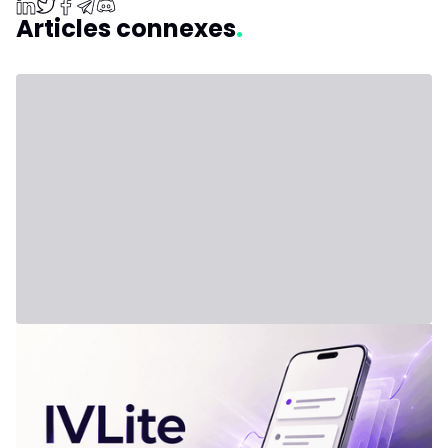
Articles connexes
31 juillet 2026 - Third Party
Nouvelle formule : IVLite
IVLite : l'essentiel d'IVT en notifications, à 29€ par mois Les
plans clairs, les briefs et les débriefs de marché, livrés sur
ton téléphone et ton ordinateur. Rien d'autre. Le problème,
ce n'est pas le manque d'informations. C'est l'excès.
Chaque jour, des dizaines d'analyses, d'avis contradictoires