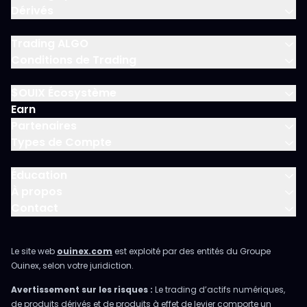
Dérivés
Trading ALGO
Conditions de Trading
$OUIX Écosystème
Earn
Partenaires
Types de Compte
Éducation
À propos
Contact
Le site web
ouinex.com
est exploité par des entités du Groupe
Ouinex, selon votre juridiction.
Avertissement sur les risques :
Le trading d’actifs numériques,
de produits dérivés et de produits à effet de levier comporte un