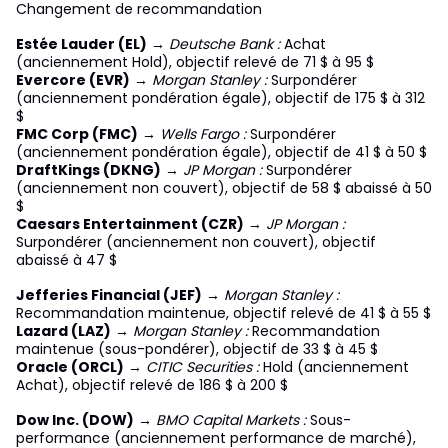
Changement de recommandation
Estée Lauder (EL)
→
Deutsche Bank :
Achat
(anciennement Hold), objectif relevé de 71 $ à 95 $
Evercore (EVR)
→
Morgan Stanley :
Surpondérer
(anciennement pondération égale), objectif de 175 $ à 312
$
FMC Corp (FMC)
→
Wells Fargo :
Surpondérer
(anciennement pondération égale), objectif de 41 $ à 50 $
DraftKings (DKNG)
→
JP Morgan :
Surpondérer
(anciennement non couvert), objectif de 58 $ abaissé à 50
$
Caesars Entertainment (CZR)
→
JP Morgan :
Surpondérer (anciennement non couvert), objectif
abaissé à 47 $
Jefferies Financial (JEF)
→
Morgan Stanley :
Recommandation maintenue, objectif relevé de 41 $ à 55 $
Lazard (LAZ)
→
Morgan Stanley :
Recommandation
maintenue (sous-pondérer), objectif de 33 $ à 45 $
Oracle (ORCL)
→
CITIC Securities :
Hold (anciennement
Achat), objectif relevé de 186 $ à 200 $
Dow Inc. (DOW)
→
BMO Capital Markets :
Sous-
performance (anciennement performance de marché),