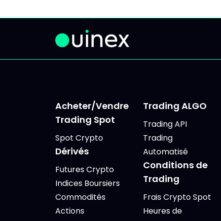
dizaines d'analyses, d'avis
on te
contradictoires et de signaux
lectur
se
Acheter/Vendre
Trading ALGO
Trading Spot
Trading API
Spot Crypto
Trading
Dérivés
Automatisé
Conditions de
Futures Crypto
Trading
Indices Boursiers
Commodités
Frais Crypto Spot
Actions
Heures de