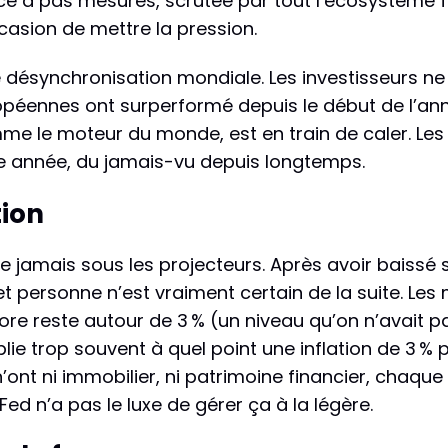
e à pas mesurés, scrutée par tout l’écosystème fi
asion de mettre la pression.
e désynchronisation mondiale. Les investisseurs n
européennes ont surperformé depuis le début de l’a
e le moteur du monde, est en train de caler. Les 
te année, du jamais-vu depuis longtemps.
tion
ue jamais sous les projecteurs. Après avoir baissé 
, et personne n’est vraiment certain de la suite. L
ore reste autour de 3 % (un niveau qu’on n’avait p
blie trop souvent à quel point une inflation de 3 % 
ont ni immobilier, ni patrimoine financier, chaque
ed n’a pas le luxe de gérer ça à la légère.