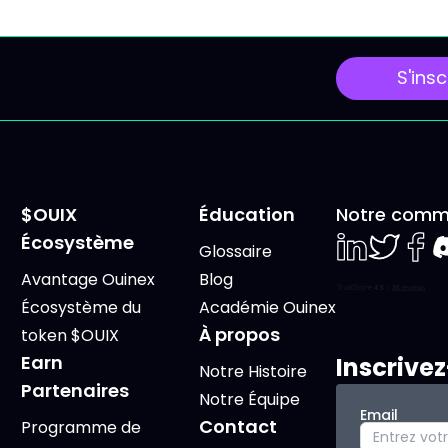
 donne une grille de
majeures et une séanc
e simple : 4 piliers,
exceptionnelle de « Trip
Witching » susceptible
S'insc
d'accentuer la volatilité
marchés. Lundi 15 Juin 2
Le G7 en France sous
surveillance géopolitiq
$OUIX
Éducation
Notre comm
Écosystème
Glossaire
LinkedIn
Twiter
Face
D
Avantage Ouinex
Blog
Écosystème du
Académie Ouinex
À propos
token $OUIX
Earn
Inscrive
Notre Histoire
Partenaires
Notre Équipe
Email
Contact
Programme de