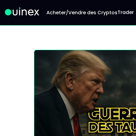
Trader
Acheter/Vendre des Cryptos
Ceci est le logo et, si vous cliquez dessus, vous 