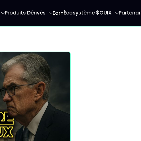
Produits Dérivés
Écosystème $OUIX
Partenar
Earn
serez redirigé vers la page d'accueil