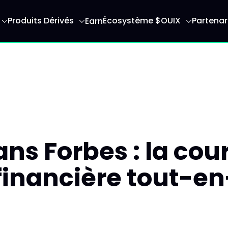
Produits Dérivés
Écosystème $OUIX
Partenar
Earn
serez redirigé vers la page d'accueil
ans Forbes : la cou
 financière tout-e