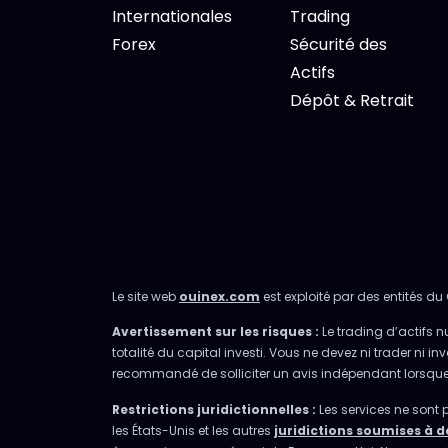
Internationales
Trading
Forex
Sécurité des
Actifs
Dépôt & Retrait
Le site web
ouinex.com
est exploité par des entités du 
Avertissement sur les risques :
Le trading d’actifs n
totalité du capital investi. Vous ne devez ni trader ni 
recommandé de solliciter un avis indépendant lorsque ce
Restrictions juridictionnelles :
Les services ne sont 
les États-Unis et les autres
juridictions soumises à d