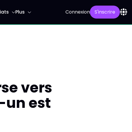
iats
Plus
Connexion
S'inscrire
rse vers
n-un est