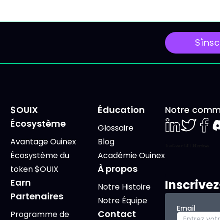
S'insc
$OUIX
Éducation
Notre comm
Écosystème
Glossaire
LinkedIn
Twiter
Face
D
Avantage Ouinex
Blog
Écosystème du
Académie Ouinex
À propos
token $OUIX
Earn
Inscrive
Notre Histoire
Partenaires
Notre Équipe
Email
Contact
Programme de