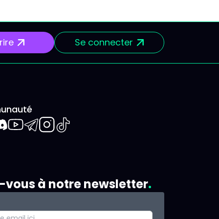
rire
Se connecter
unauté
book
iscord
Youtube
Telegram
Instagram
TikTok
z-vous à notre newsletter