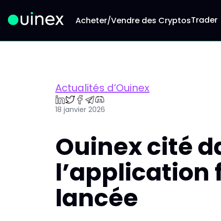
Trader
Acheter/Vendre des Cryptos
Ceci est le logo et, si vous cliquez dessus, vous 
Actualités d’Ouinex
18 janvier 2026
Ouinex cité d
l’application
lancée