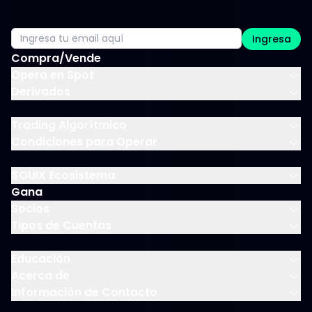
Ingresa
Compra/Vende
Opera en Spot
Derivados
Trading Algorítmico
Condiciones para Operar
$OUIX Ecosistema
Gana
Socios
Tipos de Cuentas
Educación
Acerca de
Información de Contacto