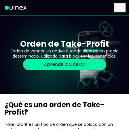
Este es el logo y al hacer clic te redirige a la página de inicio
Menu
Orden de Take-Profit
Orden de vender un activo cuando alcanza un precio
determinado, utilizada para bloquear los beneficios.
Aprende a Operar
¿Qué es una orden de Take-
Profit?
Take-profit es un tipo de orden que se coloca con un