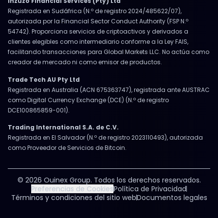
Inzuzo Financial Services (Pty) Ltd
Registrada en Sudáfrica (N.º de registro 2024/485622/07),
autorizada por la Financial Sector Conduct Authority (FSP N.º
54742). Proporciona servicios de criptoactivos y derivados a
clientes elegibles como intermediario conforme a la Ley FAIS,
facilitando transacciones para Global Markets LLC. No actúa como
creador de mercado ni como emisor de productos.
Trade Tech AU Pty Ltd
Registrada en Australia (ACN 675363747), registrada ante AUSTRAC
como Digital Currency Exchange (DCE) (N.º de registro
DCE100865859-001).
Trading International S.A. de C.V.
Registrada en El Salvador (N.º de registro 2023110493), autorizada
como Proveedor de Servicios de Bitcoin.
© 2026 Ouinex Group. Todos los derechos reservados.
Preferencias de Cookies
Política de Privacidad
Términos y condiciones del sitio web
Documentos legales