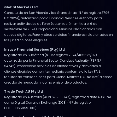
Global Markets LLC
Constituida en San Vicente y las Granadinas (N.º de registro 3796
LLC 2024), autorizada por la Financial Services Authority para
realizar actividades de Forex (autorización emitida el 6 de
septiembre de 2024). Proporciona servicios relacionados con
activos digitales, Forex y otros servicios financieros relacionados en
las jurisdicciones elegibles.
Inzuzo Financial Services (Pty) Ltd
Registrada en Sudáfrica (N.º de registro 2024/485622/07),
autorizada por la Financial Sector Conduct Authority (FSP N.º
54742). Proporciona servicios de criptoactivos y derivados a
clientes elegibles como intermediario conforme a la Ley FAIS,
facilitando transacciones para Global Markets LLC. No actúa como
creador de mercado ni como emisor de productos.
Trade Tech AU Pty Ltd
Registrada en Australia (ACN 675363747), registrada ante AUSTRAC
como Digital Currency Exchange (DCE) (N.º de registro
DCE100865859-001).