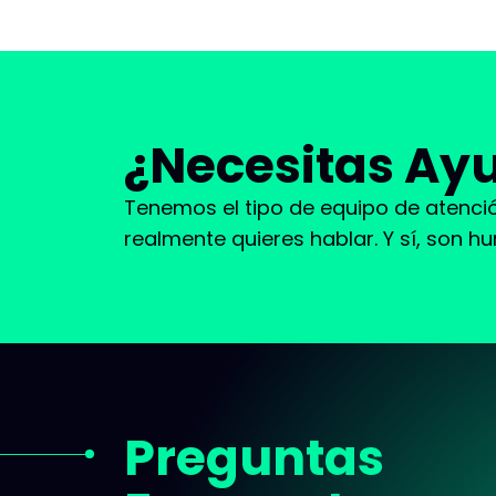
¿Necesitas Ay
Tenemos el tipo de equipo de atención
realmente quieres hablar. Y sí, son h
Preguntas