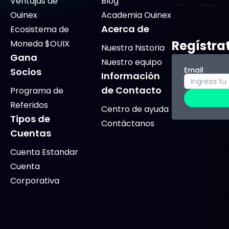
Ventajas de
Blog
Ouinex
Academia Ouinex
Acerca de
Ecosistema de
Regístra
Moneda $OUIX
Nuestra historia
Gana
Nuestro equipo
Email
Socios
Información
de Contacto
Programa de
Referidos
Centro de ayuda
Tipos de
Contáctanos
Cuentas
Cuenta Estandar
Cuenta
Corporativa