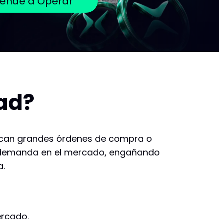
ende a Operar
dad?
locan grandes órdenes de compra o
a o demanda en el mercado, engañando
a.
ercado.