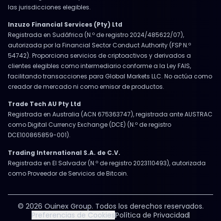
las jurisdicciones elegibles.
Inzuzo Financial Services (Pty) Ltd
Registrada en Sudáfrica (N.º de registro 2024/485622/07),
autorizada por la Financial Sector Conduct Authority (FSP N.º
54742). Proporciona servicios de criptoactivos y derivados a
clientes elegibles como intermediario conforme a la Ley FAIS,
facilitando transacciones para Global Markets LLC. No actúa como
creador de mercado ni como emisor de productos.
Trade Tech AU Pty Ltd
Registrada en Australia (ACN 675363747), registrada ante AUSTRAC
como Digital Currency Exchange (DCE) (N.º de registro
DCE100865859-001).
Trading International S.A. de C.V.
Registrada en El Salvador (N.º de registro 2023110493), autorizada
como Proveedor de Servicios de Bitcoin.
© 2026 Ouinex Group. Todos los derechos reservados.
Preferencias de Cookies
Política de Privacidad