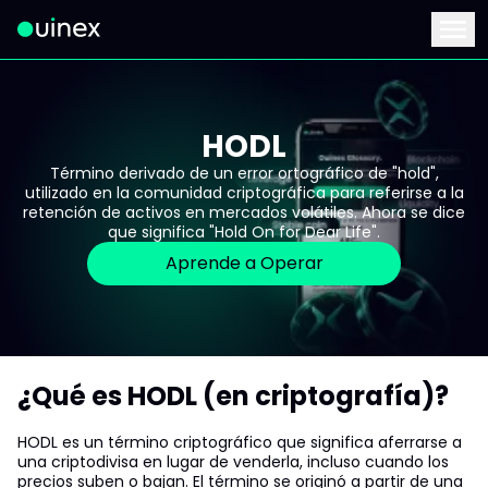
Este es el logo y al hacer clic te redirige a la página de inicio
Menu
HODL
Término derivado de un error ortográfico de "hold",
utilizado en la comunidad criptográfica para referirse a la
retención de activos en mercados volátiles. Ahora se dice
que significa "Hold On for Dear Life".
Aprende a Operar
¿Qué es HODL (en criptografía)?
HODL es un término criptográfico que significa aferrarse a
una criptodivisa en lugar de venderla, incluso cuando los
precios suben o bajan. El término se originó a partir de una