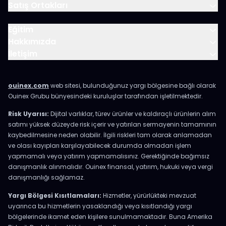
Satış Ortakları
Eğitim
Hakkımızda
İletişim
ouinex.com
web sitesi, bulunduğunuz yargı bölgesine bağlı olarak
Ouinex Grubu bünyesindeki kuruluşlar tarafından işletilmektedir.
Risk Uyarısı:
Dijital varlıklar, türev ürünler ve kaldıraçlı ürünlerin alım
satımı yüksek düzeyde risk içerir ve yatırılan sermayenin tamamının
kaybedilmesine neden olabilir. İlgili riskleri tam olarak anlamadan
ve olası kayıpları karşılayabilecek durumda olmadan işlem
yapmamalı veya yatırım yapmamalısınız. Gerektiğinde bağımsız
danışmanlık alınmalıdır. Ouinex finansal, yatırım, hukuki veya vergi
danışmanlığı sağlamaz.
Yargı Bölgesi Kısıtlamaları:
Hizmetler, yürürlükteki mevzuat
uyarınca bu hizmetlerin yasaklandığı veya kısıtlandığı yargı
bölgelerinde ikamet eden kişilere sunulmamaktadır. Buna Amerika