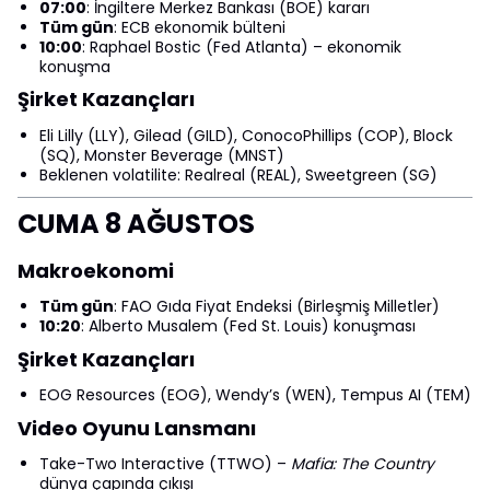
07:00
: İngiltere Merkez Bankası (BOE) kararı
Tüm gün
: ECB ekonomik bülteni
10:00
: Raphael Bostic (Fed Atlanta) – ekonomik
konuşma
Şirket Kazançları
Eli Lilly (LLY), Gilead (GILD), ConocoPhillips (COP), Block
(SQ), Monster Beverage (MNST)
Beklenen volatilite: Realreal (REAL), Sweetgreen (SG)
CUMA 8 AĞUSTOS
Makroekonomi
Tüm gün
: FAO Gıda Fiyat Endeksi (Birleşmiş Milletler)
10:20
: Alberto Musalem (Fed St. Louis) konuşması
Şirket Kazançları
EOG Resources (EOG), Wendy’s (WEN), Tempus AI (TEM)
Video Oyunu Lansmanı
Take-Two Interactive (TTWO) –
Mafia: The Country
dünya çapında çıkışı