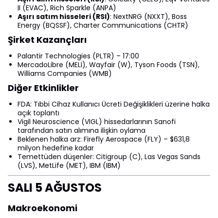
II (EVAC), Rich Sparkle (ANPA)
Aşırı satım hisseleri (RSI)
: NextNRG (NXXT), Boss
Energy (BQSSF), Charter Communications (CHTR)
Şirket Kazançları
Palantir Technologies (PLTR) – 17:00
MercadoLibre (MELI), Wayfair (W), Tyson Foods (TSN),
Williams Companies (WMB)
Diğer Etkinlikler
FDA: Tıbbi Cihaz Kullanıcı Ücreti Değişiklikleri üzerine halka
açık toplantı
Vigil Neuroscience (VIGL) hissedarlarının Sanofi
tarafından satın alımına ilişkin oylama
Beklenen halka arz: Firefly Aerospace (FLY) – $631,8
milyon hedefine kadar
Temettüden düşenler: Citigroup (C), Las Vegas Sands
(LVS), MetLife (MET), IBM (IBM)
SALI 5 AĞUSTOS
Makroekonomi