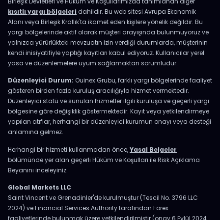
Birleşik Devletleri ve Hüküm ve Koşullarımızda tanımlanan diğer
kısıtlı yargı bölgeleri
dahildir. Bu web sitesi Avrupa Ekonomik
Alanı veya Birleşik Krallık'ta ikamet eden kişilere yönelik değildir. Bu
yargı bölgelerinde aktif olarak müşteri arayışında bulunmuyoruz ve
yalnızca yürürlükteki mevzuatın izin verdiği durumlarda, müşterinin
kendi inisiyatifiyle yaptığı kayıtları kabul ediyoruz. Kullanıcılar yerel
yasa ve düzenlemelere uyum sağlamaktan sorumludur.
Düzenleyici Durum:
Ouinex Grubu, farklı yargı bölgelerinde faaliyet
gösteren birden fazla kuruluş aracılığıyla hizmet vermektedir.
Düzenleyici statü ve sunulan hizmetler ilgili kuruluşa ve geçerli yargı
bölgesine göre değişiklik göstermektedir. Kayıt veya yetkilendirmeye
yapılan atıflar, herhangi bir düzenleyici kurumun onayı veya desteği
anlamına gelmez.
Herhangi bir hizmeti kullanmadan önce,
Yasal Belgeler
bölümünde yer alan geçerli Hüküm ve Koşulları ile Risk Açıklama
Beyanını inceleyiniz.
Global Markets LLC
Saint Vincent ve Grenadinler'de kurulmuştur (Tescil No. 3796 LLC
2024) ve Financial Services Authority tarafından Forex
faaliyetlerinde bulunmak üzere yetkilendirilmiştir (onay 6 Eylül 2024