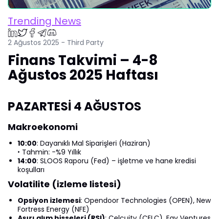
Trending News
2 Ağustos 2025 - Third Party
Finans Takvimi – 4-8
Ağustos 2025 Haftası
PAZARTESİ 4 AĞUSTOS
Makroekonomi
10:00
: Dayanıklı Mal Siparişleri (Haziran)
‣ Tahmin: -%9 Yıllık
14:00
: SLOOS Raporu (Fed) – işletme ve hane kredisi
koşulları
Volatilite (izleme listesi)
Opsiyon izlemesi
: Opendoor Technologies (OPEN), New
Fortress Energy (NFE)
Aşırı alım hisseleri (RSI)
: Celcuity (CELC), Eqv Ventures