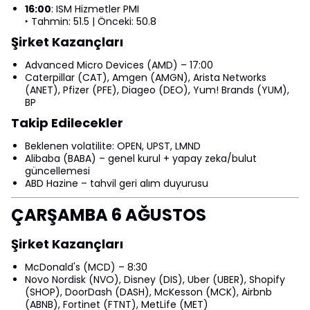
16:00
: ISM Hizmetler PMI
‣ Tahmin: 51.5 | Önceki: 50.8
Şirket Kazançları
Advanced Micro Devices (AMD) – 17:00
Caterpillar (CAT), Amgen (AMGN), Arista Networks
(ANET), Pfizer (PFE), Diageo (DEO), Yum! Brands (YUM),
BP
Takip Edilecekler
Beklenen volatilite: OPEN, UPST, LMND
Alibaba (BABA) – genel kurul + yapay zeka/bulut
güncellemesi
ABD Hazine – tahvil geri alım duyurusu
ÇARŞAMBA 6 AĞUSTOS
Şirket Kazançları
McDonald's (MCD) – 8:30
Novo Nordisk (NVO), Disney (DIS), Uber (UBER), Shopify
(SHOP), DoorDash (DASH), McKesson (MCK), Airbnb
(ABNB), Fortinet (FTNT), MetLife (MET)