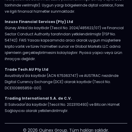
tarihinde verilmiştir). Uygun yargı bölgelerinde dijital varlıklar, Forex
ve ilgili finansal hizmetler sunmaktadır.
Inzuzo Financial Services (Pty) Ltd
Güney Afrika'da kayıtlıdır (Tescil No. 2024/485622/07) ve Financial
Sector Conduct Authority tarafından yetkilendirilmiştir (FSP No.
54742). FAIS Yasası kapsamında aracı olarak uygun müşterilere
kripto varlık ve türev hizmetleri sunar ve Global Markets LLC adına
işlemlerin gerçekleştirilmesini kolaylaştırır. Piyasa yapıcı veya ürün
ihraççısı değildir.
Trade Tech AU Pty Ltd
Avustralya'da kayıtlıdır (ACN 675363747) ve AUSTRAC nezdinde
Digital Currency Exchange (DCE) olarak kayıtlıdır (Tescil No.
DCE100865859-001).
Trading International S.A. de C.V.
El Salvador'da kayıtlıdır (Tescil No. 2023110493) ve Bitcoin Hizmet
Sağlayıcısı olarak yetkilendirilmiştir.
© 2026 Ouinex Group. Tüm hakları saklıdır.