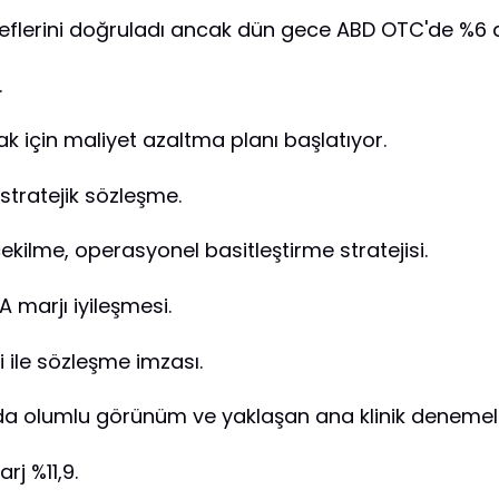
eflerini doğruladı ancak dün gece ABD OTC'de %6 d
.
ak için maliyet azaltma planı başlatıyor.
e stratejik sözleşme.
ekilme, operasyonel basitleştirme stratejisi.
A marjı iyileşmesi.
i ile sözleşme imzası.
da olumlu görünüm ve yaklaşan ana klinik denemel
rj %11,9.