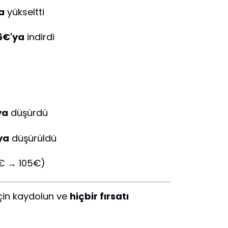
a
yükseltti
6€'ya
indirdi
ya
düşürdü
ya
düşürüldü
9€ → 105€)
için kaydolun ve
hiçbir fırsatı