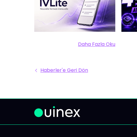
YAT
IVLite: IVT'nin özü,
bildirimlerde, ayda 29€ Net
2026'
planlar, piyasa özetleri ve
yapay
analizler cep telefonuna ve
"AI"y
bilgisayarına geliyor. Hepsi bu
ifade
Daha Fazla Oku
kadar. Sorun, bilgi eksikliği
nokta
Daha Fazla Oku Ye
değil; fazlalığı. Her gün
sahip
piyasada onlarca analiz,
girmek
Haberler'e Geri Dön
çelişkili görüş ve sinyal ile
sana 
karşılaşıyorsun. Sonuç:
çerçe
erteleyip 'daha sonra
her bi
bakarım' diyorsun, sonunda
3 hiss
piyasada aktif olmak yerine
uyman
gelişmeleri izliyorsun. IVLite