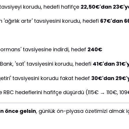
tavsiyeyi korudu, hedefi hafifçe
22,50€'dan 23€'y
ağırlık artır' tavsiyesini korudu, hedefi
67€'dan 6
ormans' tavsiyesine indirdi, hedef
240€
nk, 'sat' tavsiyesini korudu, hedefi
41€'dan 31€'
etiri' tavsiyesini korudu fakat hedef
30€'dan 29€'
RBC hedeflerini hafifçe düşürdü (115€ → 110€, 10
n önce gelsin
, günlük ön-piyasa özetimizi almak 