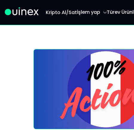
İşlem yap
Türev Ürünl
Kripto Al/Sat
Bu logodur ve tıklandığında sizi ana sayfaya yönl