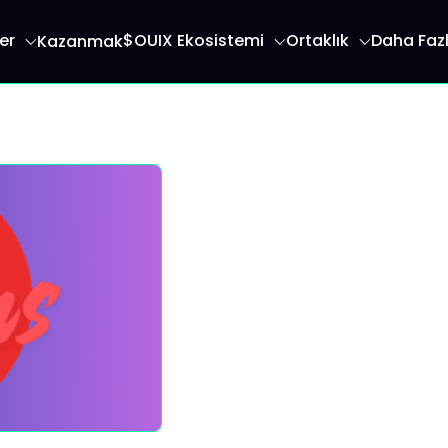
er
$OUIX Ekosistemi
Ortaklık
Daha Faz
Kazanmak
endirir