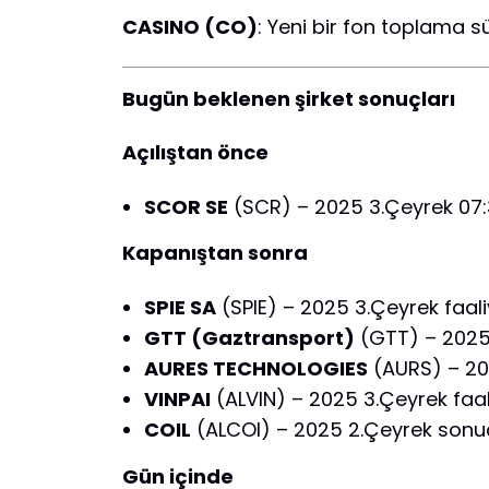
CASINO (CO)
: Yeni bir fon toplama sü
Bugün beklenen şirket sonuçları
Açılıştan önce
SCOR SE
(SCR) – 2025 3.Çeyrek 07:
Kapanıştan sonra
SPIE SA
(SPIE) – 2025 3.Çeyrek faali
GTT (Gaztransport)
(GTT) – 2025 
AURES TECHNOLOGIES
(AURS) – 20
VINPAI
(ALVIN) – 2025 3.Çeyrek faali
COIL
(ALCOI) – 2025 2.Çeyrek sonuçl
Gün içinde