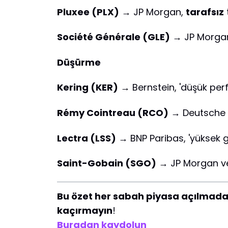
Pluxee (PLX)
→ JP Morgan,
tarafsız
Société Générale (GLE)
→ JP Morgan '
Düşürme
Kering (KER)
→ Bernstein, 'düşük perf
Rémy Cointreau (RCO)
→ Deutsche Ba
Lectra (LSS)
→ BNP Paribas, 'yüksek g
Saint-Gobain (SGO)
→ JP Morgan ve 
Bu özet her sabah piyasa açılmada
kaçırmayın
!
Buradan kaydolun