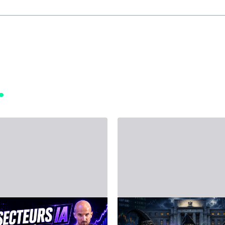
muz 2026 - Third Party
14 Haziran 2026 - Third Party
AY ZEKA (AI)
15-19 Haziran 2