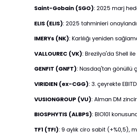
Saint-Gobain (SGO)
: 2025 marj hed
ELIS (ELIS)
: 2025 tahminleri onaylandı
IMERYs (NK)
: Karlılığı yeniden sağlam
VALLOUREC (VK)
: Brezilya'da Shell il
GENFIT (GNFT)
: Nasdaq'tan gönüllü ç
VIRIDIEN (ex-CGG)
: 3. çeyrekte EBITD
VUSIONGROUP (VU)
: Alman DM zincir
BIOSPHYTIS (ALBPS)
: BIO101 konusun
TF1 (TFI)
: 9 aylık ciro sabit (+%0,5), ma