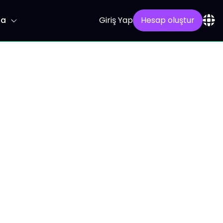
la
Giriş Yap
Hesap oluştur