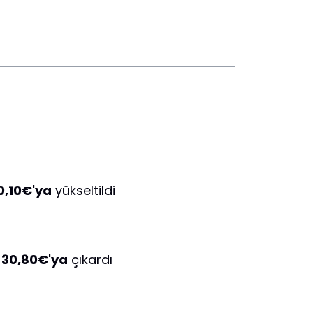
0,10€'ya
yükseltildi
 30,80€'ya
çıkardı