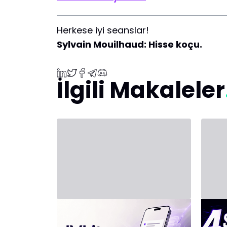
Herkese iyi seanslar!
Sylvain Mouilhaud: Hisse koçu.
İlgili Makaleler
31 Temmuz 2026 - Third Party
20 Tem
Yeni Paket: IVLite
YAP