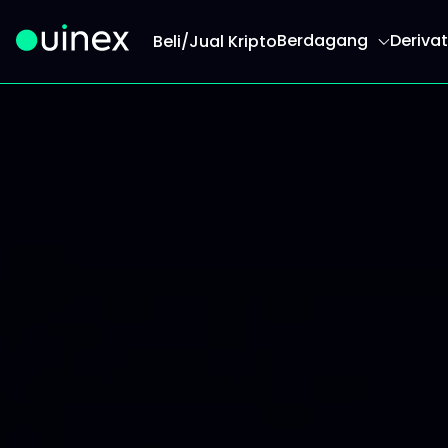
Berdagang
Derivat
Beli/Jual Kripto
Ini adalah logo dan jika diklik akan mengarahk