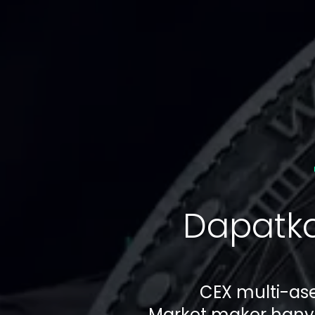
Dapatka
CEX multi-ase
Market maker hany