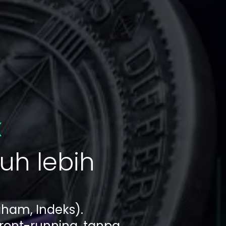
x
uh lebih
aham, Indeks).
ont-running, tanpa