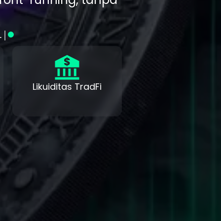
i
|
Likuiditas TradFi