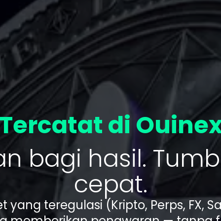
Tercatat di Ouine
n bagi hasil. Tumb
cepat.
t yang teregulasi (Kripto, Perps, FX, S
a memberikan penawaran — tanpa fr