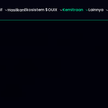
if
Ekosistem $OUIX
Kemitraan
Lainnya
Hasilkan
an Anda ke halaman beranda