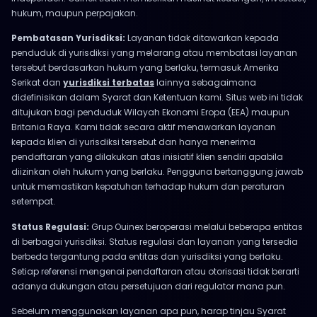
hukum, maupun perpajakan.
Pembatasan Yurisdiksi:
Layanan tidak ditawarkan kepada
penduduk di yurisdiksi yang melarang atau membatasi layanan
tersebut berdasarkan hukum yang berlaku, termasuk Amerika
Serikat dan
yurisdiksi terbatas
lainnya sebagaimana
didefinisikan dalam Syarat dan Ketentuan kami. Situs web ini tidak
ditujukan bagi penduduk Wilayah Ekonomi Eropa (EEA) maupun
Britania Raya. Kami tidak secara aktif menawarkan layanan
kepada klien di yurisdiksi tersebut dan hanya menerima
pendaftaran yang dilakukan atas inisiatif klien sendiri apabila
diizinkan oleh hukum yang berlaku. Pengguna bertanggung jawab
untuk memastikan kepatuhan terhadap hukum dan peraturan
setempat.
Status Regulasi:
Grup Ouinex beroperasi melalui beberapa entitas
di berbagai yurisdiksi. Status regulasi dan layanan yang tersedia
berbeda tergantung pada entitas dan yurisdiksi yang berlaku.
Setiap referensi mengenai pendaftaran atau otorisasi tidak berarti
adanya dukungan atau persetujuan dari regulator mana pun.
Sebelum menggunakan layanan apa pun, harap tinjau Syarat