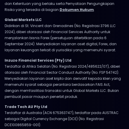
dan Ketentuan yang berlaku serta Pernyataan Pengungkapan
Risiko yang tersedia di bagian
Dokumen Hukum
.
Global Markets LLC
Didirikan di St. Vincent dan Grenadines (No. Registrasi 3796 LLC
2024), diberi otorisasi oleh Financial Services Authority untuk
menjalankan bisnis Forex (persetujuan diterbitkan pada 6
September 2024). Menyediakan layanan aset digital, Forex, dan
layanan keuangan terkait di yurisdiksi yang memenuhi syarat.
Inzuzo Financial Services (Pty) Ltd
Terdaftar di Afrika Selatan (No. Registrasi 2024/485622/07), diberi
otorisasi oleh Financial Sector Conduct Authority (No. FSP 54742).
Menyediakan layanan aset kripto dan derivatif kepada klien yang
memenuhi syarat sebagai perantara berdasarkan FAIS Act,
dengan memfasilitasi transaksi untuk Global Markets LLC. Bukan
pembuat pasar maupun penerbit produk.
Trade Tech AU Pty Ltd
Terdaftar di Australia (ACN 675363747), terdaftar pada AUSTRAC
sebagai Digital Currency Exchange (DCE) (No. Registrasi
DCE100865859-001).