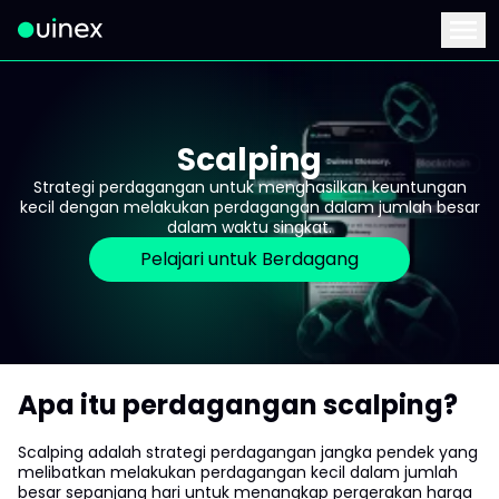
Ini adalah logo dan jika diklik akan mengarahkan Anda ke ha
Menu
Scalping
Strategi perdagangan untuk menghasilkan keuntungan
kecil dengan melakukan perdagangan dalam jumlah besar
dalam waktu singkat.
Pelajari untuk Berdagang
Apa itu perdagangan scalping?
Scalping adalah strategi perdagangan jangka pendek yang
melibatkan melakukan perdagangan kecil dalam jumlah
besar sepanjang hari untuk menangkap pergerakan harga