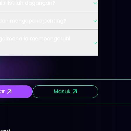
isi istilah dagangan?
 dan mengapa ia penting?
agaimana ia mempengaruhi
ar
Masuk