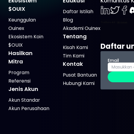
Ekosistem
Edukasi
Komunitas 
$OUIX
Daftar Istilah
LinkedIn
Twiter
Face
D
Keunggulan
Blog
Ouinex
Akademi Ouinex
Tentang
Ekosistem Koin
Daftar u
$OUIX
Kisah Kami
Hasilkan
Tim Kami
Email
Mitra
Kontak
Program
Pusat Bantuan
Referensi
Hubungi Kami
Jenis Akun
Akun Standar
Akun Perusahaan