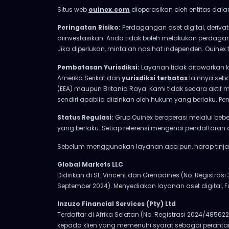
Situs web
ouinex.com
dioperasikan oleh entitas dala
Peringatan Risiko:
Perdagangan aset digital, derivat
diinvestasikan. Anda tidak boleh melakukan perdag
Jika diperlukan, mintalah nasihat independen. Ouine
Pembatasan Yurisdiksi:
Layanan tidak ditawarkan 
Amerika Serikat dan
yurisdiksi terbatas
lainnya seba
(EEA) maupun Britania Raya. Kami tidak secara aktif 
sendiri apabila diizinkan oleh hukum yang berlaku
Status Regulasi:
Grup Ouinex beroperasi melalui bebe
yang berlaku. Setiap referensi mengenai pendaftaran 
Sebelum menggunakan layanan apa pun, harap tinjau 
Global Markets LLC
Didirikan di St. Vincent dan Grenadines (No. Registrasi
September 2024). Menyediakan layanan aset digital, F
Inzuzo Financial Services (Pty) Ltd
Terdaftar di Afrika Selatan (No. Registrasi 2024/485622
kepada klien yang memenuhi syarat sebagai perantara