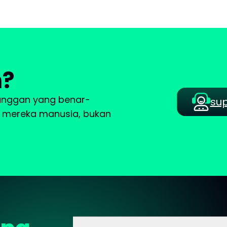
n?
langgan yang benar-
su
a, mereka manusia, bukan