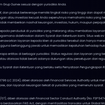
m Grup Ouinex sesuai dengan yurisdiksi Anda.
if, dan produk berleverage memiliki tingkat risiko yang tinggi dan dap
angan atau investasi kecuali Anda sepenuhnya memahami risiko yang 
x tidak memberikan nasihat keuangan, investasi, hukum, maupun perpaja
kepada penduduk di yurisdiksi yang melarang atau membatasi layanan 
gaimana didefinisikan dalam Syarat dan Ketentuan kami. Situs web ini
menawarkan layanan kepada klien di yurisdiksi tersebut dan hanya mener
. Pengguna bertanggung jawab untuk memastikan kepatuhan terhadap hu
rapa entitas di berbagai yurisdiksi. Status regulasi dan layanan yang t
atau otorisasi tidak berarti adanya dukungan atau persetujuan dari reg
Syarat dan Ketentuan yang berlaku serta Pernyataan Pengungkapan Ri
 3796 LLC 2024), diberi otorisasi oleh Financial Services Authority untuk m
orex, dan layanan keuangan terkait di yurisdiksi yang memenuhi syarat.
/07), diberi otorisasi oleh Financial Sector Conduct Authority (No. FSP 54
 berdasarkan FAIS Act, dengan memfasilitasi transaksi untuk Global M