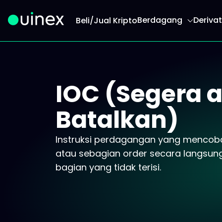
Berdagang
Derivat
Beli/Jual Kripto
Ini adalah logo dan jika diklik akan mengarahk
IOC (Segera 
Batalkan)
Instruksi perdagangan yang mencob
atau sebagian order secara langsu
bagian yang tidak terisi.