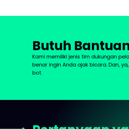
Butuh Bantua
Kami memiliki jenis tim dukungan pe
benar ingin Anda ajak bicara. Dan, y
bot.