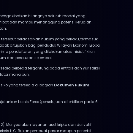
at mengakibatkan hilangnya seluruh modal yang
terlibat dan mampu menanggung potensi kerugian.
kan.
tersebut berdasarkan hukum yang berlaku, termasuk
 tidak ditujukan bagi penduduk Wilayah Ekonomi Eropa
ima pendaftaran yang dilakukan atas inisiatif klien
kum dan peraturan setempat.
ersedia berbeda tergantung pada entitas dan yurisdiksi
ulator mana pun.
siko yang tersedia di bagian
Dokumen Hukum
.
enjalankan bisnis Forex (persetujuan diterbitkan pada 6
742). Menyediakan layanan aset kripto dan derivatif
arkets LLC. Bukan pembuat pasar maupun penerbit