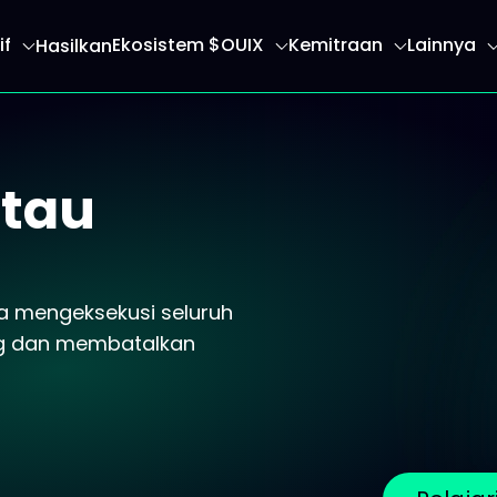
if
Ekosistem $OUIX
Kemitraan
Lainnya
Hasilkan
an Anda ke halaman beranda
atau
a mengeksekusi seluruh
ng dan membatalkan