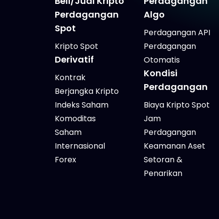
Beli/Jual Kripto
Perdagangan
Perdagangan
Algo
Spot
Perdagangan API
Kripto Spot
Perdagangan
Derivatif
Otomatis
Kondisi
Kontrak
Perdagangan
Berjangka Kripto
Indeks Saham
Biaya Kripto Spot
Komoditas
Jam
Saham
Perdagangan
Internasional
Keamanan Aset
Forex
Setoran &
Penarikan