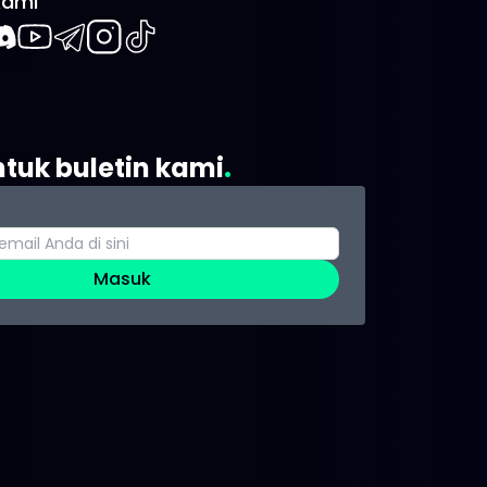
Kami
book
iscord
Youtube
Telegram
Instagram
TikTok
ntuk buletin kami
Masuk