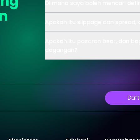
ang
Di mana saya boleh mencari defin
an
Apakah itu slippage dan spread,
Apakah itu pasaran bear, dan b
dagangan?
Daft