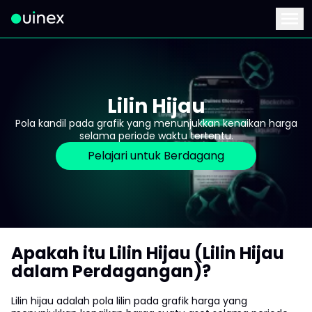
Ini adalah logo dan jika diklik akan mengarahkan Anda ke ha
Menu
Lilin Hijau
Pola kandil pada grafik yang menunjukkan kenaikan harga
selama periode waktu tertentu.
Pelajari untuk Berdagang
Apakah itu Lilin Hijau (Lilin Hijau
dalam Perdagangan)?
Lilin hijau adalah pola lilin pada grafik harga yang