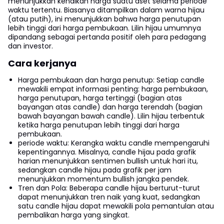
menunjukkan kenaikan harga suatu aset selama periode
waktu tertentu. Biasanya ditampilkan dalam warna hijau
(atau putih), ini menunjukkan bahwa harga penutupan
lebih tinggi dari harga pembukaan. Lilin hijau umumnya
dipandang sebagai pertanda positif oleh para pedagang
dan investor.
Cara kerjanya
Harga pembukaan dan harga penutup: Setiap candle
mewakili empat informasi penting: harga pembukaan,
harga penutupan, harga tertinggi (bagian atas
bayangan atas candle) dan harga terendah (bagian
bawah bayangan bawah candle). Lilin hijau terbentuk
ketika harga penutupan lebih tinggi dari harga
pembukaan.
periode waktu: Kerangka waktu candle mempengaruhi
kepentingannya. Misalnya, candle hijau pada grafik
harian menunjukkan sentimen bullish untuk hari itu,
sedangkan candle hijau pada grafik per jam
menunjukkan momentum bullish jangka pendek.
Tren dan Pola: Beberapa candle hijau berturut-turut
dapat menunjukkan tren naik yang kuat, sedangkan
satu candle hijau dapat mewakili pola pemantulan atau
pembalikan harga yang singkat.