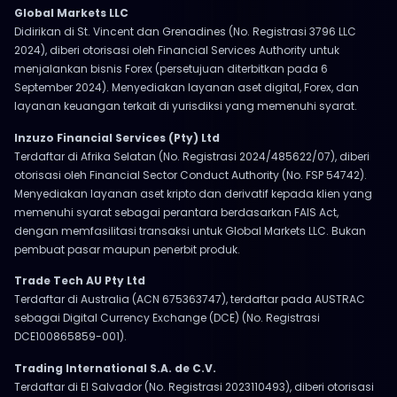
Global Markets LLC
Didirikan di St. Vincent dan Grenadines (No. Registrasi 3796 LLC
2024), diberi otorisasi oleh Financial Services Authority untuk
menjalankan bisnis Forex (persetujuan diterbitkan pada 6
September 2024). Menyediakan layanan aset digital, Forex, dan
layanan keuangan terkait di yurisdiksi yang memenuhi syarat.
Inzuzo Financial Services (Pty) Ltd
Terdaftar di Afrika Selatan (No. Registrasi 2024/485622/07), diberi
otorisasi oleh Financial Sector Conduct Authority (No. FSP 54742).
Menyediakan layanan aset kripto dan derivatif kepada klien yang
memenuhi syarat sebagai perantara berdasarkan FAIS Act,
dengan memfasilitasi transaksi untuk Global Markets LLC. Bukan
pembuat pasar maupun penerbit produk.
Trade Tech AU Pty Ltd
Terdaftar di Australia (ACN 675363747), terdaftar pada AUSTRAC
sebagai Digital Currency Exchange (DCE) (No. Registrasi
DCE100865859-001).
Trading International S.A. de C.V.
Terdaftar di El Salvador (No. Registrasi 2023110493), diberi otorisasi