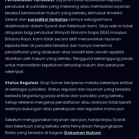
penduduk di yurisdiksi yang melarang atau membatasi layanan
tersebut berdasarkan hukum yang berlaku, termasuk Amerika
Serikat dan
yurisdiksi terbatas
lainnya sebagaimana
didefinisikan dalam Syarat dan Ketentuan kami. Situs web ini tidak
ditujukan bagi penduduk Wilayah Ekonomi Eropa (EEA) maupun
Britania Raya. Kami tidak secara aktif menawarkan layanan
kepada klien di yurisdiksi tersebut dan hanya menerima
pendaftaran yang dilakukan atas inisiatif klien sendiri apabila
diizinkan oleh hukum yang berlaku. Pengguna bertanggung jawab
untuk memastikan kepatuhan terhadap hukum dan peraturan
setempat.
Status Regulasi:
Grup Ouinex beroperasi melalui beberapa entitas
di berbagai yurisdiksi. Status regulasi dan layanan yang tersedia
berbeda tergantung pada entitas dan yurisdiksi yang berlaku.
Setiap referensi mengenai pendaftaran atau otorisasi tidak berarti
adanya dukungan atau persetujuan dari regulator mana pun.
Sebelum menggunakan layanan apa pun, harap tinjau Syarat
dan Ketentuan yang berlaku serta Pernyataan Pengungkapan
Risiko yang tersedia di bagian
Dokumen Hukum
.