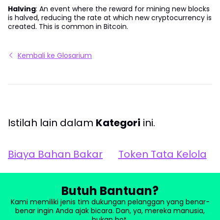
Halving
: An event where the reward for mining new blocks
is halved, reducing the rate at which new cryptocurrency is
created. This is common in Bitcoin.
Kembali ke Glosarium
Istilah lain dalam
Kategori
ini.
Biaya Bahan Bakar
Token Tata Kelola
Butuh Bantuan?
Kami memiliki jenis tim dukungan pelanggan yang benar-
benar ingin Anda ajak bicara. Dan, ya, mereka manusia,
bukan bot.