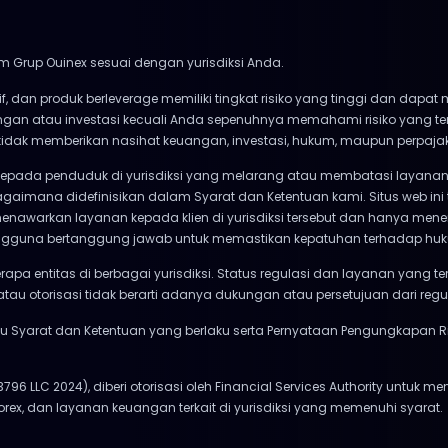
m Grup Ouinex sesuai dengan yurisdiksi Anda.
if, dan produk berleverage memiliki tingkat risiko yang tinggi dan dap
angan atau investasi kecuali Anda sepenuhnya memahami risiko yang 
x tidak memberikan nasihat keuangan, investasi, hukum, maupun perpaja
kepada penduduk di yurisdiksi yang melarang atau membatasi layanan 
gaimana didefinisikan dalam Syarat dan Ketentuan kami. Situs web ini
menawarkan layanan kepada klien di yurisdiksi tersebut dan hanya mener
. Pengguna bertanggung jawab untuk memastikan kepatuhan terhadap hu
rapa entitas di berbagai yurisdiksi. Status regulasi dan layanan yang t
atau otorisasi tidak berarti adanya dukungan atau persetujuan dari reg
Syarat dan Ketentuan yang berlaku serta Pernyataan Pengungkapan Ri
 3796 LLC 2024), diberi otorisasi oleh Financial Services Authority untuk m
orex, dan layanan keuangan terkait di yurisdiksi yang memenuhi syarat.