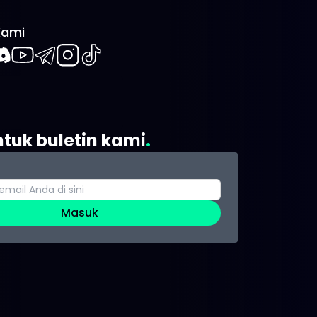
Kami
book
iscord
Youtube
Telegram
Instagram
TikTok
ntuk buletin kami
Masuk