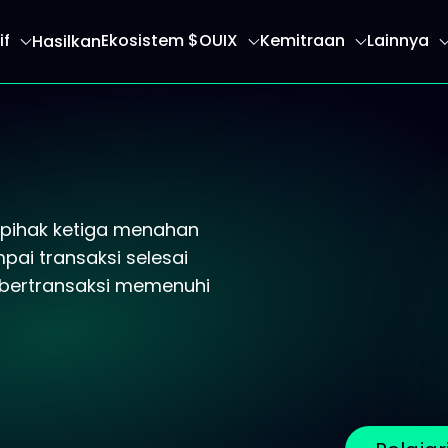
if
Ekosistem $OUIX
Kemitraan
Lainnya
Hasilkan
an Anda ke halaman beranda
pihak ketiga menahan
ai transaksi selesai
 bertransaksi memenuhi