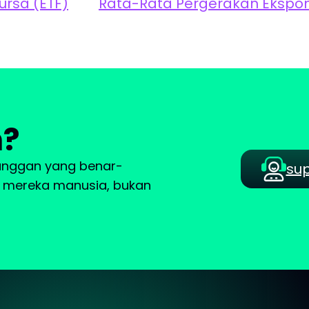
rsa (ETF)
Rata-Rata Pergerakan Ekspon
n?
langgan yang benar-
su
a, mereka manusia, bukan