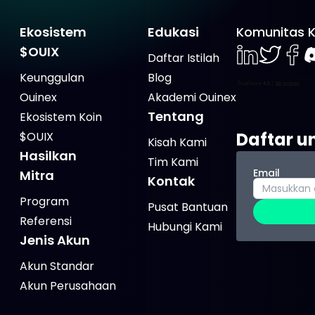
Ekosistem
Edukasi
Komunitas 
$OUIX
Daftar Istilah
LinkedIn
Twiter
Face
D
Keunggulan
Blog
Ouinex
Akademi Ouinex
Tentang
Ekosistem Koin
Daftar u
$OUIX
Kisah Kami
Hasilkan
Tim Kami
Email
Mitra
Kontak
Program
Pusat Bantuan
Referensi
Hubungi Kami
Jenis Akun
Akun Standar
Akun Perusahaan