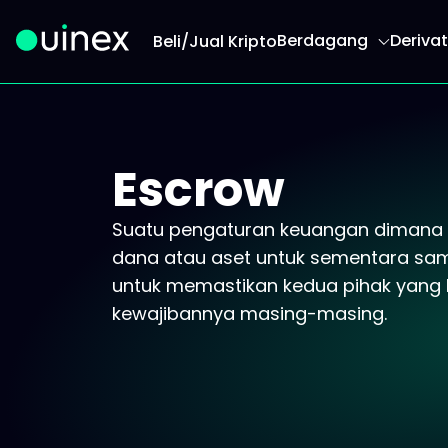
Berdagang
Derivat
Beli/Jual Kripto
Ini adalah logo dan jika diklik akan mengarahk
Escrow
Suatu pengaturan keuangan dimana 
dana atau aset untuk sementara samp
untuk memastikan kedua pihak yang
kewajibannya masing-masing.