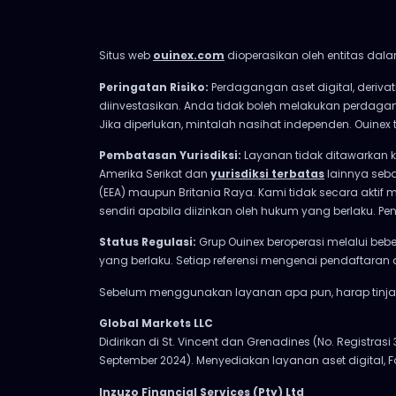
Situs web
ouinex.com
dioperasikan oleh entitas dala
Peringatan Risiko:
Perdagangan aset digital, derivat
diinvestasikan. Anda tidak boleh melakukan perdag
Jika diperlukan, mintalah nasihat independen. Ouine
Pembatasan Yurisdiksi:
Layanan tidak ditawarkan 
Amerika Serikat dan
yurisdiksi terbatas
lainnya seba
(EEA) maupun Britania Raya. Kami tidak secara aktif 
sendiri apabila diizinkan oleh hukum yang berlaku
Status Regulasi:
Grup Ouinex beroperasi melalui bebe
yang berlaku. Setiap referensi mengenai pendaftaran 
Sebelum menggunakan layanan apa pun, harap tinjau 
Global Markets LLC
Didirikan di St. Vincent dan Grenadines (No. Registrasi
September 2024). Menyediakan layanan aset digital, F
Inzuzo Financial Services (Pty) Ltd