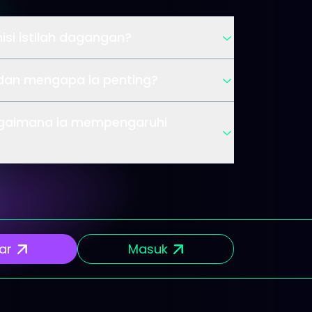
isi istilah dagangan?
 dan mengapa ia penting?
agaimana ia mempengaruhi
ar
Masuk