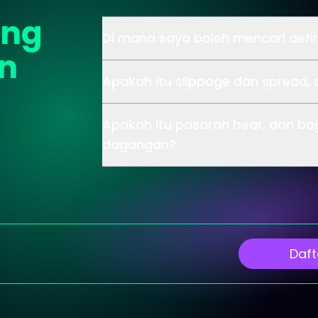
ang
Di mana saya boleh mencari defin
an
Apakah itu slippage dan spread,
Apakah itu pasaran bear, dan b
dagangan?
Daft