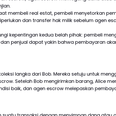
jian.
saat membeli real estat, pembeli menyetorkan pem
perlukan dan transfer hak milik sebelum agen 
dungi kepentingan kedua belah pihak: pembeli m
, dan penjual dapat yakin bahwa pembayaran aka
koleksi langka dari Bob. Mereka setuju untuk meng
row. Setelah Bob mengirimkan barang, Alice mem
disi baik, dan agen escrow melepaskan pembay
suatu transaksi dengan menyimpan dana atau as