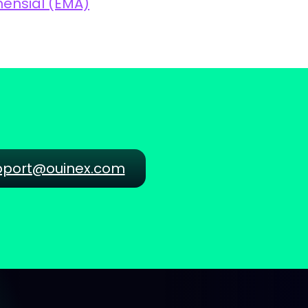
ensial (EMA)
pport@ouinex.com