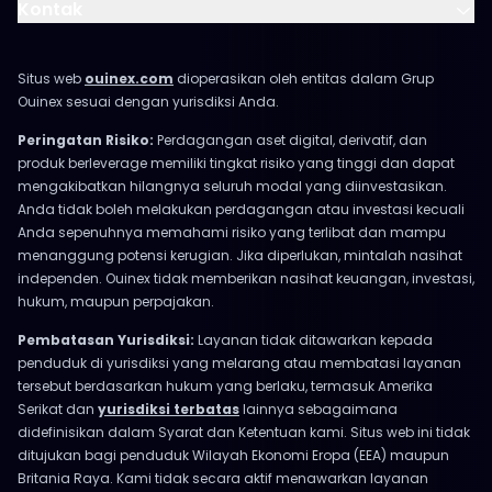
Kontak
Situs web
ouinex.com
dioperasikan oleh entitas dalam Grup
Ouinex sesuai dengan yurisdiksi Anda.
Peringatan Risiko:
Perdagangan aset digital, derivatif, dan
produk berleverage memiliki tingkat risiko yang tinggi dan dapat
mengakibatkan hilangnya seluruh modal yang diinvestasikan.
Anda tidak boleh melakukan perdagangan atau investasi kecuali
Anda sepenuhnya memahami risiko yang terlibat dan mampu
menanggung potensi kerugian. Jika diperlukan, mintalah nasihat
independen. Ouinex tidak memberikan nasihat keuangan, investasi,
hukum, maupun perpajakan.
Pembatasan Yurisdiksi:
Layanan tidak ditawarkan kepada
penduduk di yurisdiksi yang melarang atau membatasi layanan
tersebut berdasarkan hukum yang berlaku, termasuk Amerika
Serikat dan
yurisdiksi terbatas
lainnya sebagaimana
didefinisikan dalam Syarat dan Ketentuan kami. Situs web ini tidak
ditujukan bagi penduduk Wilayah Ekonomi Eropa (EEA) maupun
Britania Raya. Kami tidak secara aktif menawarkan layanan