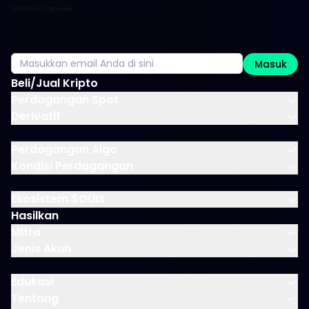
Masuk
Beli/Jual Kripto
Perdagangan Spot
Derivatif
Perdagangan Algo
Kondisi Perdagangan
Ekosistem $OUIX
Hasilkan
Mitra
Jenis Akun
Edukasi
Tentang