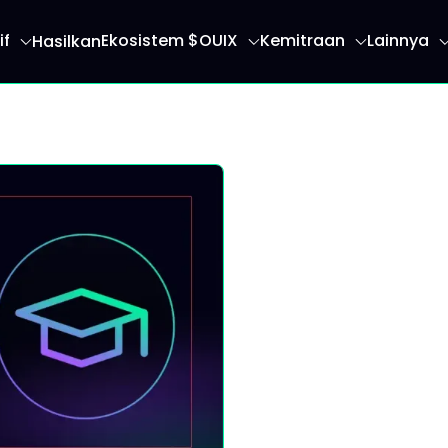
if
Ekosistem $OUIX
Kemitraan
Lainnya
Hasilkan
an Anda ke halaman beranda