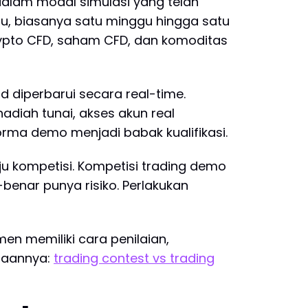
dalam modal simulasi yang telah
entu, biasanya satu minggu hingga satu
rypto CFD, saham CFD, dan komoditas
 diperbarui secara real-time.
iah tunai, akses akun real
rforma demo menjadi babak kualifikasi.
u kompetisi. Kompetisi trading demo
benar punya risiko. Perlakukan
en memiliki cara penilaian,
daannya:
trading contest vs trading