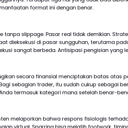
manfaatan format ini dengan benar.
e tanpa slippage. Pasar real tidak demikian. Strat
aat dieksekusi di pasar sungguhan, terutama pada k
ekusi sangat berbeda. Antisipasi pengisian yang le
gikan secara finansial menciptakan batas atas p
 Bagi sebagian trader, itu sudah cukup sebagai ben
i Anda termasuk kategori mana setelah benar-be
ten melaporkan bahwa respons fisiologis terhad
ian virtual. Sparring bisa melatih footwork, timin