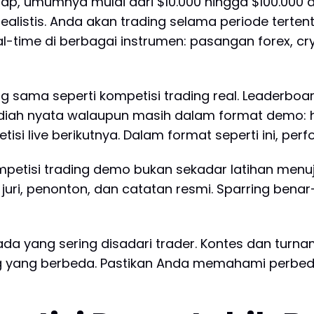
tap, umumnya mulai dari $10.000 hingga $100.000 
 realistis. Anda akan trading selama periode tert
l-time di berbagai instrumen: pasangan forex, c
sama seperti kompetisi trading real. Leaderboard
ah nyata walaupun masih dalam format demo: had
tisi live berikutnya. Dalam format seperti ini, pe
mpetisi trading demo bukan sekadar latihan menuj
ri, penonton, dan catatan resmi. Sparring benar-
ada yang sering disadari trader. Kontes dan turnam
g yang berbeda. Pastikan Anda memahami perbe