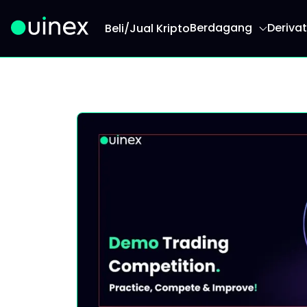
Berdagang
Derivat
Beli/Jual Kripto
Ini adalah logo dan jika diklik akan mengarahk