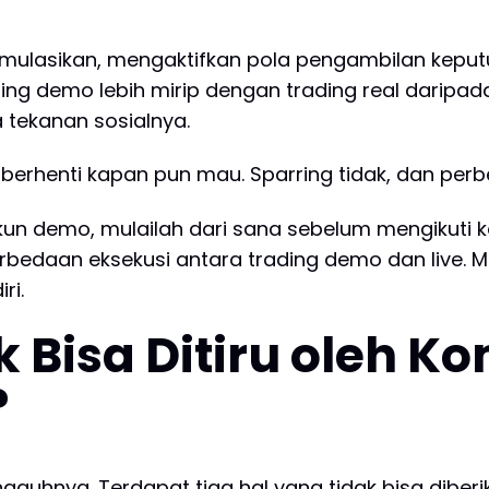
imulasikan, mengaktifkan pola pengambilan keput
ading demo lebih mirip dengan trading real daripa
 tekanan sosialnya.
henti kapan pun mau. Sparring tidak, dan perbe
n demo, mulailah dari sana sebelum mengikuti k
edaan eksekusi antara trading demo dan live.
ri.
 Bisa Ditiru oleh Ko
?
gguhnya. Terdapat tiga hal yang tidak bisa diber