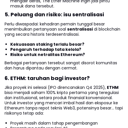
mengalir deras, The Ether Machine ingin jadi pintu
masuk dana tersebut.
5. Peluang dan risiko: isu sentralisasi
Perlu diwaspadai: kehadiran pemain tunggal besar
menimbulkan pertanyaan soal
sentralisasi
di blockchain
yang secara historis terdesentralisasi.
Kekuasaan staking terlalu besar?
Pengaruh terhadap tata kelola?
Risiko untuk netralitas Ethereum?
Berbagai pertanyaan tersebut sangat disorot komunitas
dan harus dipantau dengan cermat.
6. ETHM: taruhan bagi investor?
Jika proyek ini selesai (IPO direncanakan Q4 2025),
ETHM
bisa menjadi saham 100% kripto pertama yang teregulasi
dan institusional, setara produk finansial konvensional.
Untuk investor yang mencari imbal hasil dan eksposur ke
Ethereum tanpa repot teknis Web3, potensinya besar... tapi
risikonya tetap ada:
Proyek masih dalam tahap pengembangan