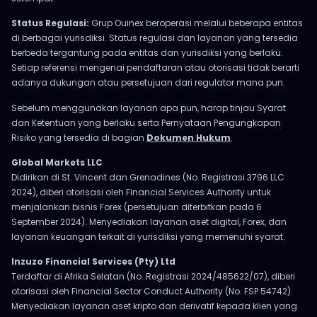
Status Regulasi:
Grup Ouinex beroperasi melalui beberapa entitas
di berbagai yurisdiksi. Status regulasi dan layanan yang tersedia
berbeda tergantung pada entitas dan yurisdiksi yang berlaku.
Setiap referensi mengenai pendaftaran atau otorisasi tidak berarti
adanya dukungan atau persetujuan dari regulator mana pun.
Sebelum menggunakan layanan apa pun, harap tinjau Syarat
dan Ketentuan yang berlaku serta Pernyataan Pengungkapan
Risiko yang tersedia di bagian
Dokumen Hukum
.
Global Markets LLC
Didirikan di St. Vincent dan Grenadines (No. Registrasi 3796 LLC
2024), diberi otorisasi oleh Financial Services Authority untuk
menjalankan bisnis Forex (persetujuan diterbitkan pada 6
September 2024). Menyediakan layanan aset digital, Forex, dan
layanan keuangan terkait di yurisdiksi yang memenuhi syarat.
Inzuzo Financial Services (Pty) Ltd
Terdaftar di Afrika Selatan (No. Registrasi 2024/485622/07), diberi
otorisasi oleh Financial Sector Conduct Authority (No. FSP 54742).
Menyediakan layanan aset kripto dan derivatif kepada klien yang