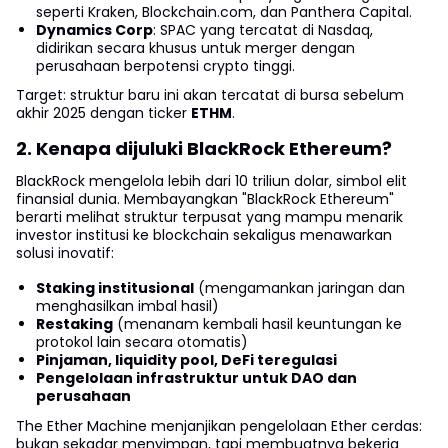
seperti Kraken, Blockchain.com, dan Panthera Capital.
Dynamics Corp
: SPAC yang tercatat di Nasdaq,
didirikan secara khusus untuk merger dengan
perusahaan berpotensi crypto tinggi.
Target: struktur baru ini akan tercatat di bursa sebelum
akhir 2025 dengan ticker
ETHM
.
2. Kenapa dijuluki BlackRock Ethereum?
BlackRock mengelola lebih dari 10 triliun dolar, simbol elit
finansial dunia. Membayangkan "BlackRock Ethereum"
berarti melihat struktur terpusat yang mampu menarik
investor institusi ke blockchain sekaligus menawarkan
solusi inovatif:
Staking institusional
(mengamankan jaringan dan
menghasilkan imbal hasil)
Restaking
(menanam kembali hasil keuntungan ke
protokol lain secara otomatis)
Pinjaman, liquidity pool, DeFi teregulasi
Pengelolaan infrastruktur untuk DAO dan
perusahaan
The Ether Machine menjanjikan pengelolaan Ether cerdas:
bukan sekadar menyimpan, tapi membuatnya bekerja