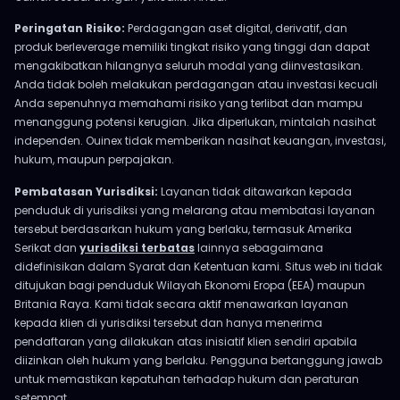
Peringatan Risiko:
Perdagangan aset digital, derivatif, dan
produk berleverage memiliki tingkat risiko yang tinggi dan dapat
mengakibatkan hilangnya seluruh modal yang diinvestasikan.
Anda tidak boleh melakukan perdagangan atau investasi kecuali
Anda sepenuhnya memahami risiko yang terlibat dan mampu
menanggung potensi kerugian. Jika diperlukan, mintalah nasihat
independen. Ouinex tidak memberikan nasihat keuangan, investasi,
hukum, maupun perpajakan.
Pembatasan Yurisdiksi:
Layanan tidak ditawarkan kepada
penduduk di yurisdiksi yang melarang atau membatasi layanan
tersebut berdasarkan hukum yang berlaku, termasuk Amerika
Serikat dan
yurisdiksi terbatas
lainnya sebagaimana
didefinisikan dalam Syarat dan Ketentuan kami. Situs web ini tidak
ditujukan bagi penduduk Wilayah Ekonomi Eropa (EEA) maupun
Britania Raya. Kami tidak secara aktif menawarkan layanan
kepada klien di yurisdiksi tersebut dan hanya menerima
pendaftaran yang dilakukan atas inisiatif klien sendiri apabila
diizinkan oleh hukum yang berlaku. Pengguna bertanggung jawab
untuk memastikan kepatuhan terhadap hukum dan peraturan
setempat.