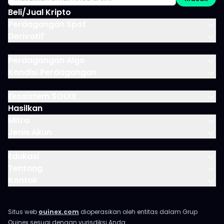
Beli/Jual Kripto
Perdagangan Spot
Derivatif
Perdagangan Algo
Kondisi Perdagangan
Ekosistem $OUIX
Hasilkan
Mitra
Jenis Akun
Edukasi
Tentang
Kontak
Situs web
ouinex.com
dioperasikan oleh entitas dalam Grup
Ouinex sesuai dengan yurisdiksi Anda.