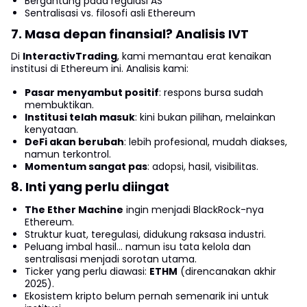
Bergantung pada regulasi AS
Sentralisasi vs. filosofi asli Ethereum
7. Masa depan finansial? Analisis IVT
Di
InteractivTrading
, kami memantau erat kenaikan
institusi di Ethereum ini. Analisis kami:
Pasar menyambut positif
: respons bursa sudah
membuktikan.
Institusi telah masuk
: kini bukan pilihan, melainkan
kenyataan.
DeFi akan berubah
: lebih profesional, mudah diakses,
namun terkontrol.
Momentum sangat pas
: adopsi, hasil, visibilitas.
8. Inti yang perlu diingat
The Ether Machine
ingin menjadi BlackRock-nya
Ethereum.
Struktur kuat, teregulasi, didukung raksasa industri.
Peluang imbal hasil... namun isu tata kelola dan
sentralisasi menjadi sorotan utama.
Ticker yang perlu diawasi:
ETHM
(direncanakan akhir
2025).
Ekosistem kripto belum pernah semenarik ini untuk