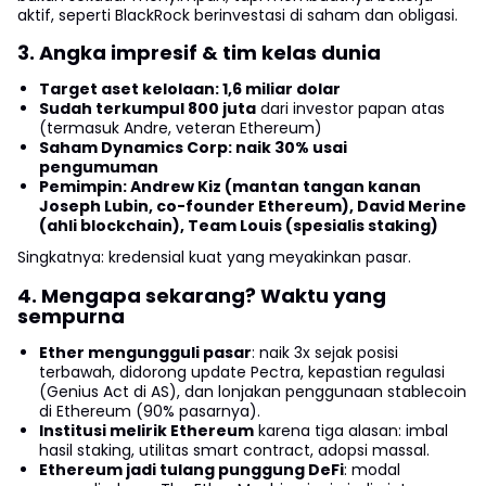
aktif, seperti BlackRock berinvestasi di saham dan obligasi.
3. Angka impresif & tim kelas dunia
Target aset kelolaan: 1,6 miliar dolar
Sudah terkumpul 800 juta
dari investor papan atas
(termasuk Andre, veteran Ethereum)
Saham Dynamics Corp: naik 30% usai
pengumuman
Pemimpin: Andrew Kiz (mantan tangan kanan
Joseph Lubin, co-founder Ethereum), David Merine
(ahli blockchain), Team Louis (spesialis staking)
Singkatnya: kredensial kuat yang meyakinkan pasar.
4. Mengapa sekarang? Waktu yang
sempurna
Ether mengungguli pasar
: naik 3x sejak posisi
terbawah, didorong update Pectra, kepastian regulasi
(Genius Act di AS), dan lonjakan penggunaan stablecoin
di Ethereum (90% pasarnya).
Institusi melirik Ethereum
karena tiga alasan: imbal
hasil staking, utilitas smart contract, adopsi massal.
Ethereum jadi tulang punggung DeFi
: modal