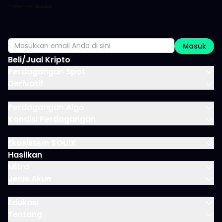
Masuk
Beli/Jual Kripto
Perdagangan Spot
Derivatif
Perdagangan Algo
Kondisi Perdagangan
Ekosistem $OUIX
Hasilkan
Mitra
Jenis Akun
Edukasi
Tentang