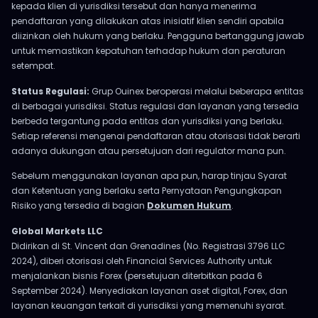
kepada klien di yurisdiksi tersebut dan hanya menerima
pendaftaran yang dilakukan atas inisiatif klien sendiri apabila
diizinkan oleh hukum yang berlaku. Pengguna bertanggung jawab
untuk memastikan kepatuhan terhadap hukum dan peraturan
setempat.
Status Regulasi:
Grup Ouinex beroperasi melalui beberapa entitas
di berbagai yurisdiksi. Status regulasi dan layanan yang tersedia
berbeda tergantung pada entitas dan yurisdiksi yang berlaku.
Setiap referensi mengenai pendaftaran atau otorisasi tidak berarti
adanya dukungan atau persetujuan dari regulator mana pun.
Sebelum menggunakan layanan apa pun, harap tinjau Syarat
dan Ketentuan yang berlaku serta Pernyataan Pengungkapan
Risiko yang tersedia di bagian
Dokumen Hukum
.
Global Markets LLC
Didirikan di St. Vincent dan Grenadines (No. Registrasi 3796 LLC
2024), diberi otorisasi oleh Financial Services Authority untuk
menjalankan bisnis Forex (persetujuan diterbitkan pada 6
September 2024). Menyediakan layanan aset digital, Forex, dan
layanan keuangan terkait di yurisdiksi yang memenuhi syarat.