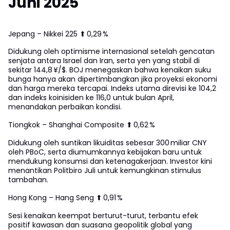
Juni 2025
Jepang – Nikkei 225 ⬆ 0,29 %
Didukung oleh optimisme internasional setelah gencatan
senjata antara Israel dan Iran, serta yen yang stabil di
sekitar 144,8 ¥/$. BOJ menegaskan bahwa kenaikan suku
bunga hanya akan dipertimbangkan jika proyeksi ekonomi
dan harga mereka tercapai. Indeks utama direvisi ke 104,2
dan indeks koinisiden ke 116,0 untuk bulan April,
menandakan perbaikan kondisi.
Tiongkok – Shanghai Composite ⬆ 0,62 %
Didukung oleh suntikan likuiditas sebesar 300 miliar CNY
oleh PBoC, serta diumumkannya kebijakan baru untuk
mendukung konsumsi dan ketenagakerjaan. Investor kini
menantikan Politbiro Juli untuk kemungkinan stimulus
tambahan.
Hong Kong – Hang Seng ⬆ 0,91 %
Sesi kenaikan keempat berturut-turut, terbantu efek
positif kawasan dan suasana geopolitik global yang