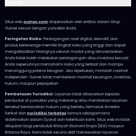
Kontak
Situs web
ouinex.com
dioperasikan oleh entitas dalam Grup
Ouinex sesuai dengan yurisdiksi Anda.
Peringatan Risiko:
Perdagangan aset digital, derivatif, dan
produk berleverage memiliki tingkat risiko yang tinggi dan dapat
mengakibatkan hilangnya seluruh modal yang diinvestasikan.
Anda tidak boleh melakukan perdagangan atau investasi kecuali
Anda sepenuhnya memahami risiko yang terlibat dan mampu
menanggung potensi kerugian. Jika diperlukan, mintalah nasihat
independen. Ouinex tidak memberikan nasihat keuangan, investasi,
hukum, maupun perpajakan.
Pembatasan Yurisdiksi:
Layanan tidak ditawarkan kepada
penduduk di yurisdiksi yang melarang atau membatasi layanan
tersebut berdasarkan hukum yang berlaku, termasuk Amerika
Serikat dan
yurisdiksi terbatas
lainnya sebagaimana
didefinisikan dalam Syarat dan Ketentuan kami. Situs web ini tidak
ditujukan bagi penduduk Wilayah Ekonomi Eropa (EEA) maupun
Britania Raya. Kami tidak secara aktif menawarkan layanan