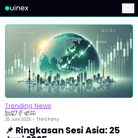
Ini adalah logo dan jika diklik akan mengarahkan Anda ke ha
Menu
Trending News
25 Juni 2025 - Third Party
📌 Ringkasan Sesi Asia: 25