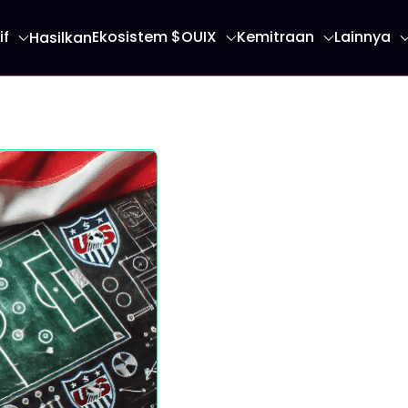
if
Ekosistem $OUIX
Kemitraan
Lainnya
Hasilkan
an Anda ke halaman beranda