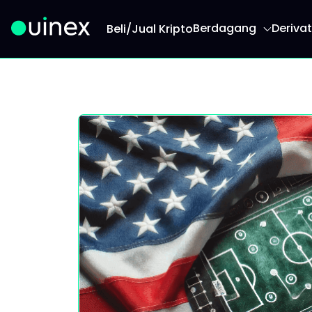
Berdagang
Derivat
Beli/Jual Kripto
Ini adalah logo dan jika diklik akan mengarahk