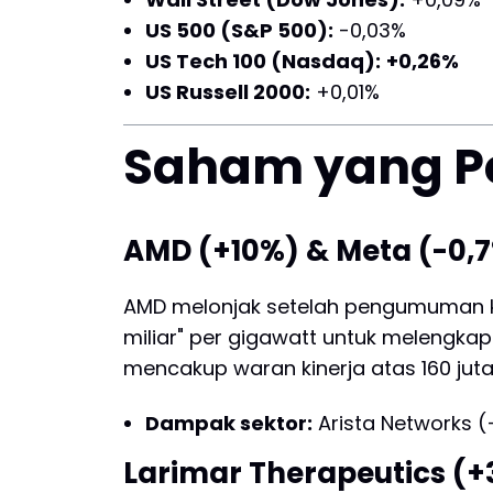
US 500 (S&P 500):
-0,03%
US Tech 100 (Nasdaq):
+0,26%
US Russell 2000:
+0,01%
Saham yang Pe
AMD (+10%) & Meta (-0,
AMD melonjak setelah pengumuman k
miliar" per gigawatt untuk melengkap
mencakup waran kinerja atas 160 ju
Dampak sektor:
Arista Networks (
Larimar Therapeutics (