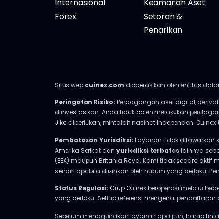
Internasional
Keamanan Aset
Forex
Setoran &
Penarikan
Situs web
ouinex.com
dioperasikan oleh entitas dala
Peringatan Risiko:
Perdagangan aset digital, derivat
diinvestasikan. Anda tidak boleh melakukan perdag
Jika diperlukan, mintalah nasihat independen. Ouine
Pembatasan Yurisdiksi:
Layanan tidak ditawarkan 
Amerika Serikat dan
yurisdiksi terbatas
lainnya seba
(EEA) maupun Britania Raya. Kami tidak secara aktif 
sendiri apabila diizinkan oleh hukum yang berlaku
Status Regulasi:
Grup Ouinex beroperasi melalui bebe
yang berlaku. Setiap referensi mengenai pendaftaran 
Sebelum menggunakan layanan apa pun, harap tinjau 