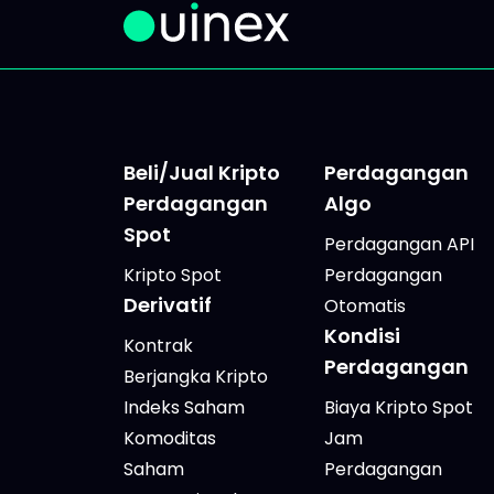
opini saling bertentangan,
keran
dan sinyal bersliweran di
masin
pasar. Hasilnya: kamu
saham
menunda, bilang
atura
Beli/Jual Kripto
Perdagangan
Perdagangan
Algo
Spot
Perdagangan API
Kripto Spot
Perdagangan
Derivatif
Otomatis
Kondisi
Kontrak
Perdagangan
Berjangka Kripto
Indeks Saham
Biaya Kripto Spot
Komoditas
Jam
Saham
Perdagangan