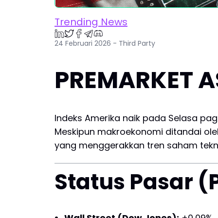
Trending News
24 Februari 2026 - Third Party
PREMARKET AS:
Indeks Amerika naik pada Selasa pagi
Meskipun makroekonomi ditandai ol
yang menggerakkan tren saham tekno
Status Pasar 
Wall Street (Dow Jones):
+0,09%