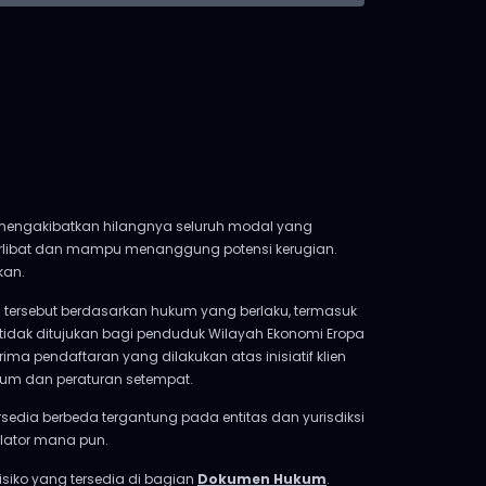
at mengakibatkan hilangnya seluruh modal yang
terlibat dan mampu menanggung potensi kerugian.
kan.
tersebut berdasarkan hukum yang berlaku, termasuk
 tidak ditujukan bagi penduduk Wilayah Ekonomi Eropa
ima pendaftaran yang dilakukan atas inisiatif klien
kum dan peraturan setempat.
ersedia berbeda tergantung pada entitas dan yurisdiksi
ulator mana pun.
siko yang tersedia di bagian
Dokumen Hukum
.