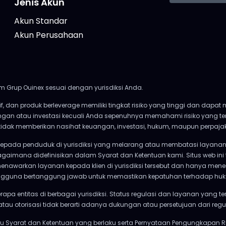
Jenis Akun
Akun Standar
Akun Perusahaan
m Grup Ouinex sesuai dengan yurisdiksi Anda.
if, dan produk berleverage memiliki tingkat risiko yang tinggi dan dap
angan atau investasi kecuali Anda sepenuhnya memahami risiko yang 
x tidak memberikan nasihat keuangan, investasi, hukum, maupun perpaja
kepada penduduk di yurisdiksi yang melarang atau membatasi layanan 
gaimana didefinisikan dalam Syarat dan Ketentuan kami. Situs web ini
menawarkan layanan kepada klien di yurisdiksi tersebut dan hanya mener
. Pengguna bertanggung jawab untuk memastikan kepatuhan terhadap hu
rapa entitas di berbagai yurisdiksi. Status regulasi dan layanan yang t
atau otorisasi tidak berarti adanya dukungan atau persetujuan dari reg
Syarat dan Ketentuan yang berlaku serta Pernyataan Pengungkapan Ri