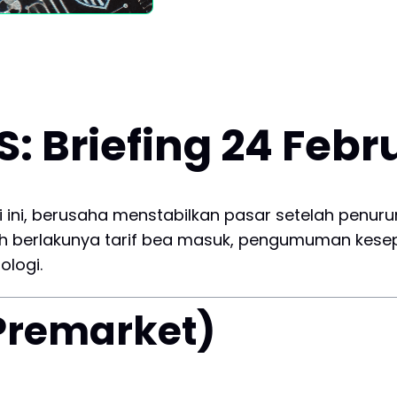
 Briefing 24 Febr
 ini, berusaha menstabilkan pasar setelah penurun
eh berlakunya tarif bea masuk, pengumuman kese
logi.
(Premarket)