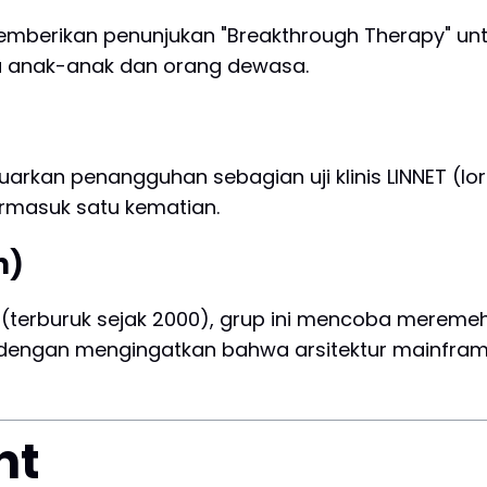
emberikan penunjukan "Breakthrough Therapy" un
da anak-anak dan orang dewasa.
rkan penangguhan sebagian uji klinis LINNET (lori
ermasuk satu kematian.
n)
n (terburuk sejak 2000), grup ini mencoba merem
 dengan mengingatkan bahwa arsitektur mainfram
ht