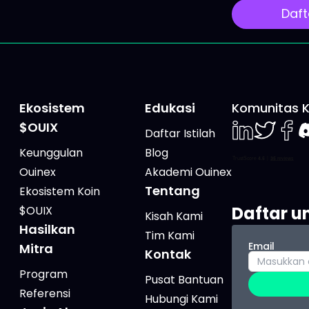
gka sederhana: 4 pilar,
Geopolitik Acara utama
Daft
g-masing ETF-nya, 3
ini adalah KTT G7 di Évi
 tiap pilar, serta
les-Bains. Pasar akan
n yang
Ekosistem
Edukasi
Komunitas 
$OUIX
Daftar Istilah
LinkedIn
Twiter
Face
D
Keunggulan
Blog
Ouinex
Akademi Ouinex
Tentang
Ekosistem Koin
Daftar u
$OUIX
Kisah Kami
Hasilkan
Tim Kami
Email
Mitra
Kontak
Program
Pusat Bantuan
Referensi
Hubungi Kami