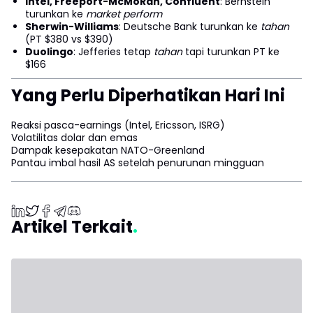
Intel, Freeport-McMoRan, Confluent
: Bernstein
turunkan ke
market perform
Sherwin-Williams
: Deutsche Bank turunkan ke
tahan
(PT $380 vs $390)
Duolingo
: Jefferies tetap
tahan
tapi turunkan PT ke
$166
Yang Perlu Diperhatikan Hari Ini
Reaksi pasca-earnings (Intel, Ericsson, ISRG)
Volatilitas dolar dan emas
Dampak kesepakatan NATO-Greenland
Pantau imbal hasil AS setelah penurunan mingguan
Artikel Terkait