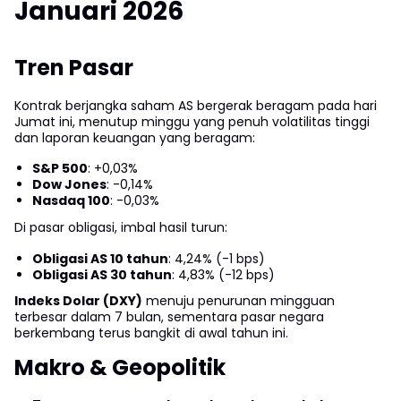
Januari 2026
Tren Pasar
Kontrak berjangka saham AS bergerak beragam pada hari
Jumat ini, menutup minggu yang penuh volatilitas tinggi
dan laporan keuangan yang beragam:
S&P 500
: +0,03%
Dow Jones
: -0,14%
Nasdaq 100
: -0,03%
Di pasar obligasi, imbal hasil turun:
Obligasi AS 10 tahun
: 4,24% (-1 bps)
Obligasi AS 30 tahun
: 4,83% (-12 bps)
Indeks Dolar (DXY)
menuju penurunan mingguan
terbesar dalam 7 bulan, sementara pasar negara
berkembang terus bangkit di awal tahun ini.
Makro & Geopolitik