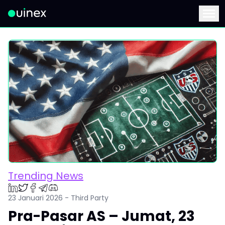
Ini adalah logo dan jika diklik akan mengarahkan Anda ke ha
Menu
Trending News
23 Januari 2026 - Third Party
Pra-Pasar AS – Jumat, 23