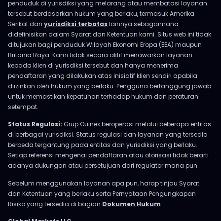
penduduk di yurisdiksi yang melarang atau membatasi layanan
tersebut berdasarkan hukum yang berlaku, termasuk Amerika
Serikat dan
yurisdiksi terbatas
lainnya sebagaimana
didefinisikan dalam Syarat dan Ketentuan kami. Situs web ini tidak
ditujukan bagi penduduk Wilayah Ekonomi Eropa (EEA) maupun
Britania Raya. Kami tidak secara aktif menawarkan layanan
kepada klien di yurisdiksi tersebut dan hanya menerima
pendaftaran yang dilakukan atas inisiatif klien sendiri apabila
diizinkan oleh hukum yang berlaku. Pengguna bertanggung jawab
untuk memastikan kepatuhan terhadap hukum dan peraturan
setempat.
Status Regulasi:
Grup Ouinex beroperasi melalui beberapa entitas
di berbagai yurisdiksi. Status regulasi dan layanan yang tersedia
berbeda tergantung pada entitas dan yurisdiksi yang berlaku.
Setiap referensi mengenai pendaftaran atau otorisasi tidak berarti
adanya dukungan atau persetujuan dari regulator mana pun.
Sebelum menggunakan layanan apa pun, harap tinjau Syarat
dan Ketentuan yang berlaku serta Pernyataan Pengungkapan
Risiko yang tersedia di bagian
Dokumen Hukum
.