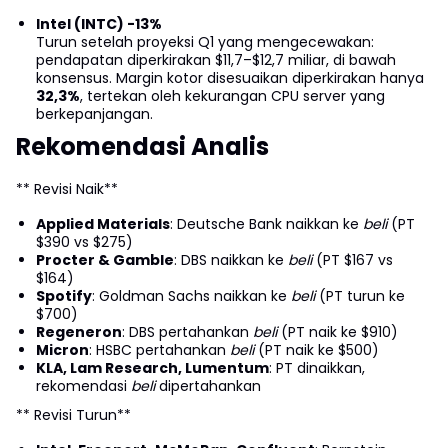
Intel (INTC) -13%
Turun setelah proyeksi Q1 yang mengecewakan:
pendapatan diperkirakan $11,7–$12,7 miliar, di bawah
konsensus. Margin kotor disesuaikan diperkirakan hanya
32,3%
, tertekan oleh kekurangan CPU server yang
berkepanjangan.
Rekomendasi Analis
** Revisi Naik**
Applied Materials
: Deutsche Bank naikkan ke
beli
(PT
$390 vs $275)
Procter & Gamble
: DBS naikkan ke
beli
(PT $167 vs
$164)
Spotify
: Goldman Sachs naikkan ke
beli
(PT turun ke
$700)
Regeneron
: DBS pertahankan
beli
(PT naik ke $910)
Micron
: HSBC pertahankan
beli
(PT naik ke $500)
KLA, Lam Research, Lumentum
: PT dinaikkan,
rekomendasi
beli
dipertahankan
** Revisi Turun**