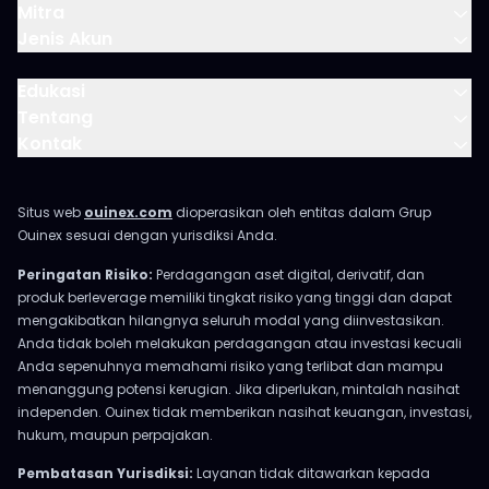
Mitra
Jenis Akun
Edukasi
Tentang
Kontak
Situs web
ouinex.com
dioperasikan oleh entitas dalam Grup
Ouinex sesuai dengan yurisdiksi Anda.
Peringatan Risiko:
Perdagangan aset digital, derivatif, dan
produk berleverage memiliki tingkat risiko yang tinggi dan dapat
mengakibatkan hilangnya seluruh modal yang diinvestasikan.
Anda tidak boleh melakukan perdagangan atau investasi kecuali
Anda sepenuhnya memahami risiko yang terlibat dan mampu
menanggung potensi kerugian. Jika diperlukan, mintalah nasihat
independen. Ouinex tidak memberikan nasihat keuangan, investasi,
hukum, maupun perpajakan.
Pembatasan Yurisdiksi:
Layanan tidak ditawarkan kepada