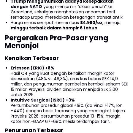
Trump mengumumkan adanya kesepakatan
dengan NATO
yang menjamin “akses penuh” ke
Greenland, sekaligus membatalkan ancaman tarif
terhadap Eropa, meredakan ketegangan transatlantik.
Harga emas sempat menembus
$4.950/oz
, menuju
minggu terbaik dalam hampir 6 tahun
.
Pergerakan Pra-Pasar yang
Menonjol
Kenaikan Terbesar
Ericsson (ERIC) +8%
Hasil Q4 yang kuat dengan kenaikan margin kotor
disesuaikan (48% vs 46,3%), arus kas bebas SEK 14,9
miliar, dan pengumuman pembelian kembali saham SEK
15 miliar. Proyeksi dividen dinaikkan menjadi SEK 3,00
untuk 2025.
Intuitive Surgical (ISRG) +3%
Pertumbuhan prosedur global +18% (da Vinci +17%, Ion
+44%) dengan basis terpasang yang meningkat tajam.
Proyeksi 2026: pertumbuhan prosedur 13–15%, margin
kotor non-GAAP 67–68% meski terdampak tarif.
Penurunan Terbesar