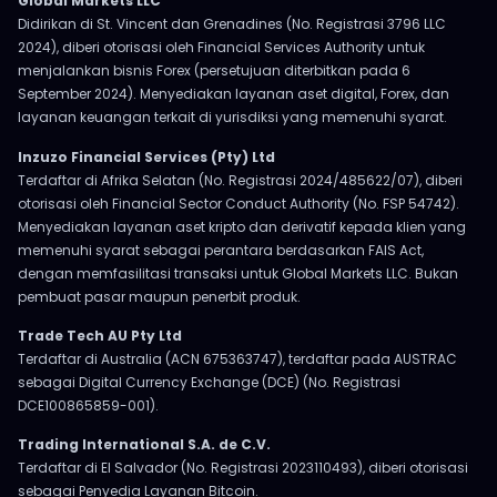
Global Markets LLC
Didirikan di St. Vincent dan Grenadines (No. Registrasi 3796 LLC
2024), diberi otorisasi oleh Financial Services Authority untuk
menjalankan bisnis Forex (persetujuan diterbitkan pada 6
September 2024). Menyediakan layanan aset digital, Forex, dan
layanan keuangan terkait di yurisdiksi yang memenuhi syarat.
Inzuzo Financial Services (Pty) Ltd
Terdaftar di Afrika Selatan (No. Registrasi 2024/485622/07), diberi
otorisasi oleh Financial Sector Conduct Authority (No. FSP 54742).
Menyediakan layanan aset kripto dan derivatif kepada klien yang
memenuhi syarat sebagai perantara berdasarkan FAIS Act,
dengan memfasilitasi transaksi untuk Global Markets LLC. Bukan
pembuat pasar maupun penerbit produk.
Trade Tech AU Pty Ltd
Terdaftar di Australia (ACN 675363747), terdaftar pada AUSTRAC
sebagai Digital Currency Exchange (DCE) (No. Registrasi
DCE100865859-001).
Trading International S.A. de C.V.
Terdaftar di El Salvador (No. Registrasi 2023110493), diberi otorisasi
sebagai Penyedia Layanan Bitcoin.