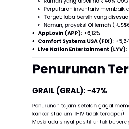
Rumah yang dibeli naik 46% QoQ
Perputaran inventaris membaik 
Target: laba bersih yang disesua
Namun, proyeksi Q1 lemah (~US$66
AppLovin (APP)
: +6,12%
Comfort Systems USA (FIX)
: +5,6
Live Nation Entertainment (LYV)
:
Penurunan Ter
GRAIL (GRAL): -47%
Penurunan tajam setelah gagal memenu
kanker stadium III-IV tidak tercapai).
Meski ada sinyal positif untuk bebe