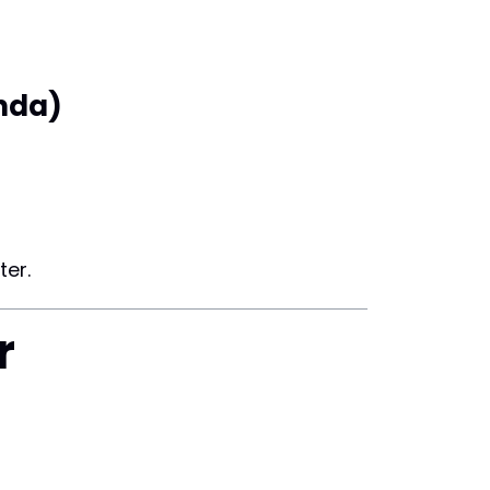
nda)
ter.
r