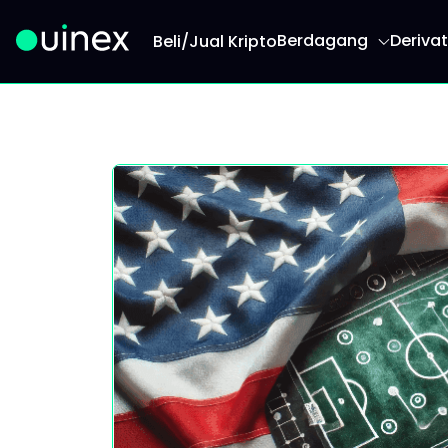
Berdagang
Derivat
Beli/Jual Kripto
Ini adalah logo dan jika diklik akan mengarahk