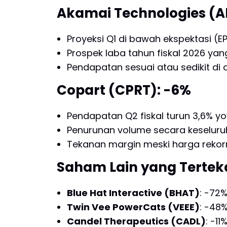
Akamai Technologies (A
Proyeksi Q1 di bawah ekspektasi (EP
Prospek laba tahun fiskal 2026 y
Pendapatan sesuai atau sedikit di 
Copart (CPRT): -6%
Pendapatan Q2 fiskal turun 3,6% yo
Penurunan volume secara keselur
Tekanan margin meski harga reko
Saham Lain yang Terte
Blue Hat Interactive (BHAT)
: -72
Twin Vee PowerCats (VEEE)
: -48
Candel Therapeutics (CADL)
: -1