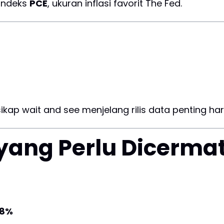
indeks
PCE
, ukuran inflasi favorit The Fed.
kap wait and see menjelang rilis data penting hari 
yang Perlu Dicermat
,8%