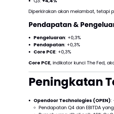
Q3:
+4,4%
Diperkirakan akan melambat, tetapi 
Pendapatan & Pengeluara
Pengeluaran
: +0,3%
Pendapatan
: +0,3%
Core PCE
: +0,3%
Core PCE
, indikator kunci The Fed, 
Peningkatan T
Opendoor Technologies (OPEN)
:
Pendapatan Q4 dan EBITDA yang 