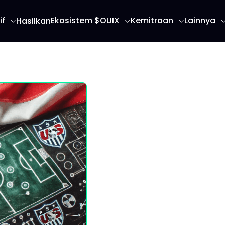
if
Ekosistem $OUIX
Kemitraan
Lainnya
Hasilkan
an Anda ke halaman beranda