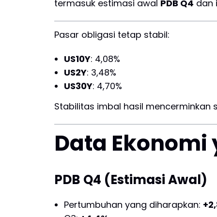
termasuk estimasi awal
PDB Q4
dan 
Pasar obligasi tetap stabil:
US10Y
: 4,08%
US2Y
: 3,48%
US30Y
: 4,70%
Stabilitas imbal hasil mencerminkan si
Data Ekonomi 
PDB Q4 (Estimasi Awal)
Pertumbuhan yang diharapkan:
+2