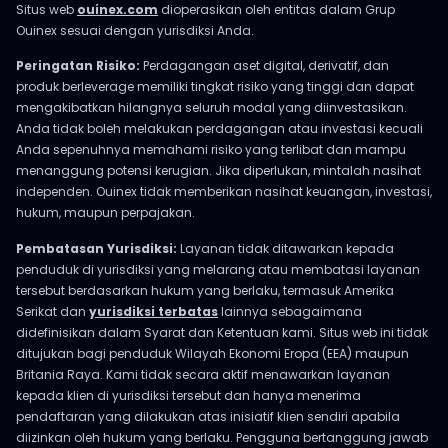
Situs web
ouinex.com
dioperasikan oleh entitas dalam Grup
Ouinex sesuai dengan yurisdiksi Anda.
Peringatan Risiko:
Perdagangan aset digital, derivatif, dan
produk berleverage memiliki tingkat risiko yang tinggi dan dapat
mengakibatkan hilangnya seluruh modal yang diinvestasikan.
Anda tidak boleh melakukan perdagangan atau investasi kecuali
Anda sepenuhnya memahami risiko yang terlibat dan mampu
menanggung potensi kerugian. Jika diperlukan, mintalah nasihat
independen. Ouinex tidak memberikan nasihat keuangan, investasi,
hukum, maupun perpajakan.
Pembatasan Yurisdiksi:
Layanan tidak ditawarkan kepada
penduduk di yurisdiksi yang melarang atau membatasi layanan
tersebut berdasarkan hukum yang berlaku, termasuk Amerika
Serikat dan
yurisdiksi terbatas
lainnya sebagaimana
didefinisikan dalam Syarat dan Ketentuan kami. Situs web ini tidak
ditujukan bagi penduduk Wilayah Ekonomi Eropa (EEA) maupun
Britania Raya. Kami tidak secara aktif menawarkan layanan
kepada klien di yurisdiksi tersebut dan hanya menerima
pendaftaran yang dilakukan atas inisiatif klien sendiri apabila
diizinkan oleh hukum yang berlaku. Pengguna bertanggung jawab