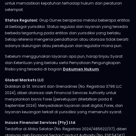
untuk memastikan kepatuhan terhadap hukum dan peraturan
setempat.
Status Regulasi:
Grup Ouinex beroperasi melalui beberapa entitas
di berbagai yurisdiksi. Status regulasi dan layanan yang tersedia
berbeda tergantung pada entitas dan yurisdiksi yang berlaku.
Setiap referensi mengenai pendaftaran atau otorisasi tidak berarti
adanya dukungan atau persetujuan dari regulator mana pun.
Sebelum menggunakan layanan apa pun, harap tinjau Syarat
dan Ketentuan yang berlaku serta Pernyataan Pengungkapan
Risiko yang tersedia di bagian
Dokumen Hukum
.
Global Markets LLC
Didirikan di St. Vincent dan Grenadines (No. Registrasi 3796 LLC
2024), diberi otorisasi oleh Financial Services Authority untuk
menjalankan bisnis Forex (persetujuan diterbitkan pada 6
September 2024). Menyediakan layanan aset digital, Forex, dan
layanan keuangan terkait di yurisdiksi yang memenuhi syarat.
Inzuzo Financial Services (Pty) Ltd
Terdaftar di Afrika Selatan (No. Registrasi 2024/485622/07), diberi
otorisasi oleh Financial Sector Conduct Authority (No. FSP 54742).