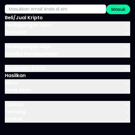
Masuk
Beli/Jual Kripto
Perdagangan Spot
Derivatif
Perdagangan Algo
Kondisi Perdagangan
Ekosistem $OUIX
Hasilkan
Mitra
Jenis Akun
Edukasi
Tentang
Kontak