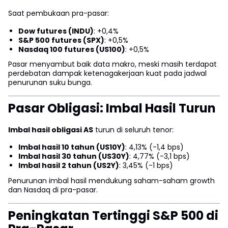
Saat pembukaan pra-pasar:
Dow futures (INDU)
: +0,4%
S&P 500 futures (SPX)
: +0,5%
Nasdaq 100 futures (US100)
: +0,5%
Pasar menyambut baik data makro, meski masih terdapat
perdebatan dampak ketenagakerjaan kuat pada jadwal
penurunan suku bunga.
Pasar Obligasi: Imbal Hasil Turun
Imbal hasil obligasi AS
turun di seluruh tenor:
Imbal hasil 10 tahun (US10Y)
: 4,13% (-1,4 bps)
Imbal hasil 30 tahun (US30Y)
: 4,77% (-3,1 bps)
Imbal hasil 2 tahun (US2Y)
: 3,45% (-1 bps)
Penurunan imbal hasil mendukung saham-saham growth
dan Nasdaq di pra-pasar.
Peningkatan Tertinggi S&P 500 di