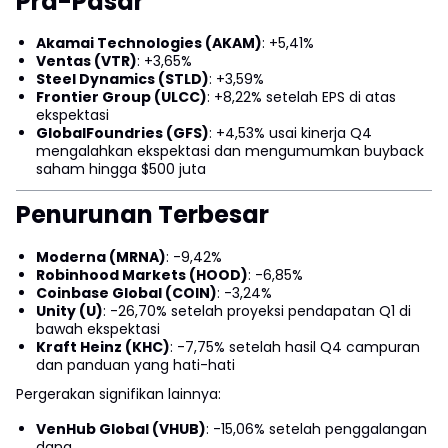
Pra-Pasar
Akamai Technologies (AKAM)
: +5,41%
Ventas (VTR)
: +3,65%
Steel Dynamics (STLD)
: +3,59%
Frontier Group (ULCC)
: +8,22% setelah EPS di atas
ekspektasi
GlobalFoundries (GFS)
: +4,53% usai kinerja Q4
mengalahkan ekspektasi dan mengumumkan buyback
saham hingga $500 juta
Penurunan Terbesar
Moderna (MRNA)
: -9,42%
Robinhood Markets (HOOD)
: -6,85%
Coinbase Global (COIN)
: -3,24%
Unity (U)
: -26,70% setelah proyeksi pendapatan Q1 di
bawah ekspektasi
Kraft Heinz (KHC)
: -7,75% setelah hasil Q4 campuran
dan panduan yang hati-hati
Pergerakan signifikan lainnya:
VenHub Global (VHUB)
: -15,06% setelah penggalangan
dana