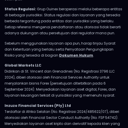
Status Regulasi:
Grup Ouinex beroperasi melalui beberapa entitas
di berbagai yurisdiksi. Status regulasi dan layanan yang tersedia
berbeda tergantung pada entitas dan yurisdiksi yang berlaku.
Setiap referensi mengenai pendaftaran atau otorisasi tidak berarti
adanya dukungan atau persetujuan dari regulator mana pun.
Sebelum menggunakan layanan apa pun, harap tinjau Syarat
dan Ketentuan yang berlaku serta Pernyataan Pengungkapan
Risiko yang tersedia di bagian
Dokumen Hukum
.
Global Markets LLC
Didirikan di St. Vincent dan Grenadines (No. Registrasi 3796 LLC
2024), diberi otorisasi oleh Financial Services Authority untuk
menjalankan bisnis Forex (persetujuan diterbitkan pada 6
September 2024). Menyediakan layanan aset digital, Forex, dan
layanan keuangan terkait di yurisdiksi yang memenuhi syarat.
Inzuzo Financial Services (Pty) Ltd
Terdaftar di Afrika Selatan (No. Registrasi 2024/485622/07), diberi
otorisasi oleh Financial Sector Conduct Authority (No. FSP 54742).
Menyediakan layanan aset kripto dan derivatif kepada klien yang