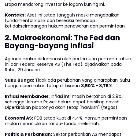
Eropa mendorong investor ke logam kuning ini.
Konteks:
Aset ini tetap tangguh meski mengabaikan
fundamental klasik dan bereaksi terhadap
ketidakseimbangan hukum penawaran dan permintaan.
2. Makroekonomi: The Fed dan
Bayang-bayang Inflasi
Agenda makro didominasi oleh pertemuan pertama tahun
ini dari Federal Reserve AS (The Fed), dijadwalkan pada
Rabu, 29 Januari.
Suku Bunga:
Tidak ada perubahan yang diharapkan. Suku
bunga diperkirakan tetap di kisaran
3,50% - 3,75%
.
Inflasi Membandel:
Inflasi inti masih bertahan di 2,9%,
sehingga Jerome Powell belum dapat bersikap dovish.
Diperkirakan pidatonya akan tetap "hawkish" (tegas).
Ekonomi AS:
PDB tetap kuat di 4,4%, namun permintaan
mulai menunjukkan tanda-tanda melemah.
Politik & Perbankan:
Sektor perbankan AS mendapat