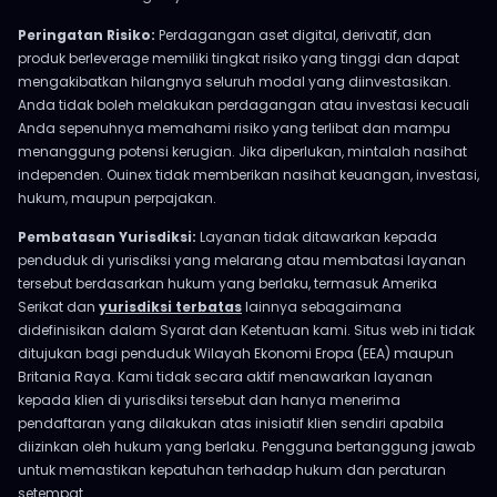
Peringatan Risiko:
Perdagangan aset digital, derivatif, dan
produk berleverage memiliki tingkat risiko yang tinggi dan dapat
mengakibatkan hilangnya seluruh modal yang diinvestasikan.
Anda tidak boleh melakukan perdagangan atau investasi kecuali
Anda sepenuhnya memahami risiko yang terlibat dan mampu
menanggung potensi kerugian. Jika diperlukan, mintalah nasihat
independen. Ouinex tidak memberikan nasihat keuangan, investasi,
hukum, maupun perpajakan.
Pembatasan Yurisdiksi:
Layanan tidak ditawarkan kepada
penduduk di yurisdiksi yang melarang atau membatasi layanan
tersebut berdasarkan hukum yang berlaku, termasuk Amerika
Serikat dan
yurisdiksi terbatas
lainnya sebagaimana
didefinisikan dalam Syarat dan Ketentuan kami. Situs web ini tidak
ditujukan bagi penduduk Wilayah Ekonomi Eropa (EEA) maupun
Britania Raya. Kami tidak secara aktif menawarkan layanan
kepada klien di yurisdiksi tersebut dan hanya menerima
pendaftaran yang dilakukan atas inisiatif klien sendiri apabila
diizinkan oleh hukum yang berlaku. Pengguna bertanggung jawab
untuk memastikan kepatuhan terhadap hukum dan peraturan
setempat.