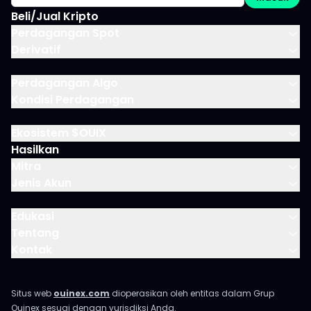
Beli/Jual Kripto
Perdagangan Spot
Derivatif
Perdagangan Algo
Kondisi Perdagangan
Ekosistem $OUIX
Hasilkan
Mitra
Jenis Akun
Edukasi
Tentang
Kontak
Situs web
ouinex.com
dioperasikan oleh entitas dalam Grup
Ouinex sesuai dengan yurisdiksi Anda.