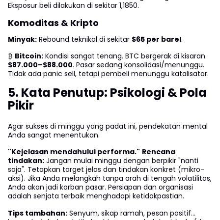
Eksposur beli dilakukan di sekitar 1,1850.
Komoditas & Kripto
Minyak:
Rebound teknikal di sekitar
$65 per barel
.
₿
Bitcoin:
Kondisi sangat tenang. BTC bergerak di kisaran
$87.000–$88.000
. Pasar sedang konsolidasi/menunggu.
Tidak ada panic sell, tetapi pembeli menunggu katalisator.
5. Kata Penutup: Psikologi & Pola
Pikir
Agar sukses di minggu yang padat ini, pendekatan mental
Anda sangat menentukan.
"Kejelasan mendahului performa."
Rencana
tindakan:
Jangan mulai minggu dengan berpikir "nanti
saja". Tetapkan target jelas dan tindakan konkret (mikro-
aksi). Jika Anda melangkah tanpa arah di tengah volatilitas,
Anda akan jadi korban pasar. Persiapan dan organisasi
adalah senjata terbaik menghadapi ketidakpastian.
Tips tambahan:
Senyum, sikap ramah, pesan positif…