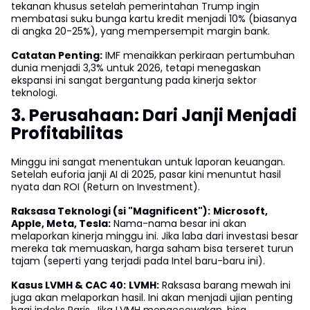
tekanan khusus setelah pemerintahan Trump ingin
membatasi suku bunga kartu kredit menjadi 10% (biasanya
di angka 20-25%), yang mempersempit margin bank.
Catatan Penting:
IMF menaikkan perkiraan pertumbuhan
dunia menjadi 3,3% untuk 2026, tetapi menegaskan
ekspansi ini sangat bergantung pada kinerja sektor
teknologi.
3. Perusahaan: Dari Janji Menjadi
Profitabilitas
Minggu ini sangat menentukan untuk laporan keuangan.
Setelah euforia janji AI di 2025, pasar kini menuntut hasil
nyata dan ROI (Return on Investment).
Raksasa Teknologi (si "Magnificent"):
Microsoft,
Apple, Meta, Tesla:
Nama-nama besar ini akan
melaporkan kinerja minggu ini. Jika laba dari investasi besar
mereka tak memuaskan, harga saham bisa terseret turun
tajam (seperti yang terjadi pada Intel baru-baru ini).
Kasus LVMH & CAC 40:
LVMH:
Raksasa barang mewah ini
juga akan melaporkan hasil. Ini akan menjadi ujian penting
bagi indeks Paris. Jika LVMH mengecewakan, bisa