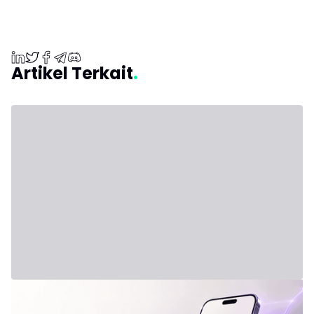
Artikel Terkait
31 Juli 2026 - Third Party
Formula Baru: IVLite
IVLite: Esensi IVT dalam Notifikasi, hanya €29 per bulan