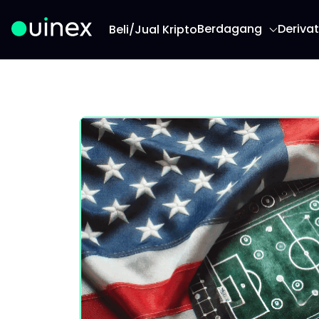
Berdagang
Derivat
Beli/Jual Kripto
Ini adalah logo dan jika diklik akan mengarahk