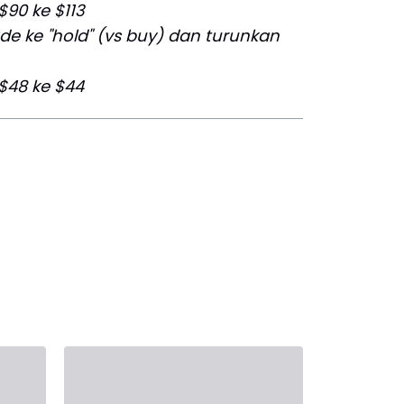
$90 ke $113
ade ke "hold" (vs buy) dan turunkan
 $48 ke $44