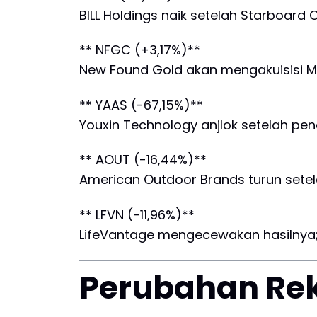
BILL Holdings naik setelah Starboar
** NFGC (+3,17%)**
New Found Gold akan mengakuisisi M
** YAAS (-67,15%)**
Youxin Technology anjlok setelah pen
** AOUT (-16,44%)**
American Outdoor Brands turun setel
** LFVN (-11,96%)**
LifeVantage mengecewakan hasilnya;
Perubahan Re