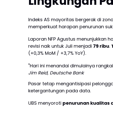
Lingkungan Pa
Indeks AS mayoritas bergerak di zona 
memperkuat harapan penurunan suku 
Laporan NFP Agustus menunjukkan h
revisi naik untuk Juli menjadi
79 ribu
.
(+0,3% MoM / +3,7% YoY).
"Hari ini menandai dimulainya rangkai
Jim Reid, Deutsche Bank
Pasar tetap mengantisipasi pelongga
ketergantungan pada data.
UBS menyoroti
penurunan kualitas 