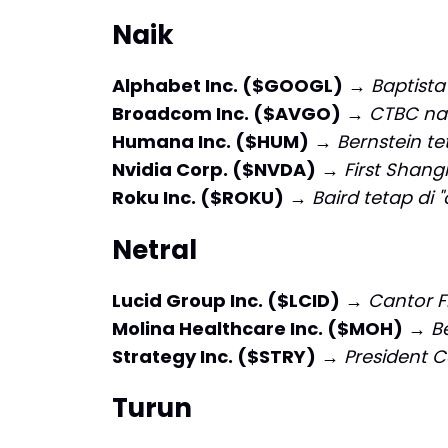
Naik
Alphabet Inc. ($GOOGL)
→
Baptista
Broadcom Inc. ($AVGO)
→
CTBC nai
Humana Inc. ($HUM)
→
Bernstein te
Nvidia Corp. ($NVDA)
→
First Shangh
Roku Inc. ($ROKU)
→
Baird tetap di 
Netral
Lucid Group Inc. ($LCID)
→
Cantor F
Molina Healthcare Inc. ($MOH)
→
B
Strategy Inc. ($STRY)
→
President C
Turun