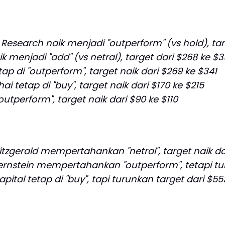
 Research naik menjadi "outperform" (vs hold), tar
k menjadi "add" (vs netral), target dari $268 ke $
tap di "outperform", target naik dari $269 ke $341
ai tetap di "buy", target naik dari $170 ke $215
"outperform", target naik dari $90 ke $110
itzgerald mempertahankan "netral", target naik da
ernstein mempertahankan "outperform", tetapi tur
apital tetap di "buy", tapi turunkan target dari $5