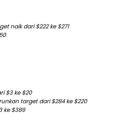
get naik dari $222 ke $271
350
ri $3 ke $20
unkan target dari $284 ke $220
53 ke $389