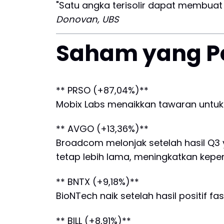
"Satu angka terisolir dapat membuat
Donovan, UBS
Saham yang Pe
** PRSO (+87,04%)**
Mobix Labs menaikkan tawaran untuk 
** AVGO (+13,36%)**
Broadcom melonjak setelah hasil Q3 
tetap lebih lama, meningkatkan kepe
** BNTX (+9,18%)**
BioNTech naik setelah hasil positif 
** BILL (+8,91%)**