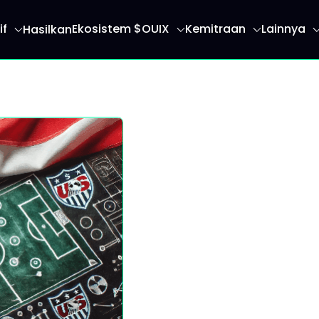
if
Ekosistem $OUIX
Kemitraan
Lainnya
Hasilkan
an Anda ke halaman beranda