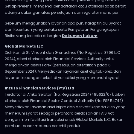
Setiap referensi mengenai pendaftaran atau otorisasi tidak berarti
adanya dukungan atau persetujuan dari regulator mana pun.
Sebelum menggunakan layanan apa pun, harap tinjau Syarat
dan Ketentuan yang berlaku serta Pernyataan Pengungkapan
Risiko yang tersedia di bagian
Dokumen Hukum
.
Global Markets LLC
Didirikan di St. Vincent dan Grenadines (No. Registrasi 3796 LLC
2024), diberi otorisasi oleh Financial Services Authority untuk
menjalankan bisnis Forex (persetujuan diterbitkan pada 6
September 2024). Menyediakan layanan aset digital, Forex, dan
layanan keuangan terkait di yurisdiksi yang memenuhi syarat.
Inzuzo Financial Services (Pty) Ltd
Terdaftar di Afrika Selatan (No. Registrasi 2024/485622/07), diberi
otorisasi oleh Financial Sector Conduct Authority (No. FSP 54742).
Menyediakan layanan aset kripto dan derivatif kepada klien yang
memenuhi syarat sebagai perantara berdasarkan FAIS Act,
dengan memfasilitasi transaksi untuk Global Markets LLC. Bukan
pembuat pasar maupun penerbit produk.