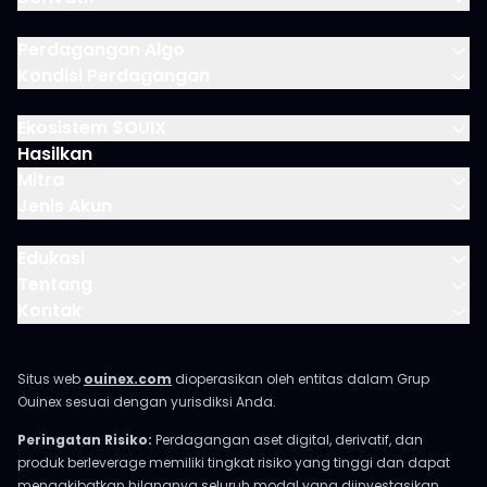
Perdagangan Algo
Kondisi Perdagangan
Ekosistem $OUIX
Hasilkan
Mitra
Jenis Akun
Edukasi
Tentang
Kontak
Situs web
ouinex.com
dioperasikan oleh entitas dalam Grup
Ouinex sesuai dengan yurisdiksi Anda.
Peringatan Risiko:
Perdagangan aset digital, derivatif, dan
produk berleverage memiliki tingkat risiko yang tinggi dan dapat
mengakibatkan hilangnya seluruh modal yang diinvestasikan.