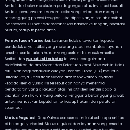
Anda tidak boleh melakukan perdagangan atau investasi kecuali
Anda sepenuhnya memahami risiko yang terlibat dan mampu
menanggung potensi kerugian. Jika diperlukan, mintalah nasihat
independen. Ouinex tidak memberikan nasihat keuangan, investasi,
hukum, maupun perpajakan.
Pembatasan Yurisdiksi:
Layanan tidak ditawarkan kepada
penduduk di yurisdiksi yang melarang atau membatasi layanan
tersebut berdasarkan hukum yang berlaku, termasuk Amerika
Serikat dan
yurisdiksi terbatas
lainnya sebagaimana
didefinisikan dalam Syarat dan Ketentuan kami. Situs web ini tidak
ditujukan bagi penduduk Wilayah Ekonomi Eropa (EEA) maupun
Britania Raya. Kami tidak secara aktif menawarkan layanan
kepada klien di yurisdiksi tersebut dan hanya menerima
pendaftaran yang dilakukan atas inisiatif klien sendiri apabila
diizinkan oleh hukum yang berlaku. Pengguna bertanggung jawab
untuk memastikan kepatuhan terhadap hukum dan peraturan
setempat.
Status Regulasi:
Grup Ouinex beroperasi melalui beberapa entitas
di berbagai yurisdiksi. Status regulasi dan layanan yang tersedia
berbeda tergantung pada entitas dan yurisdiksi yang berlaku.