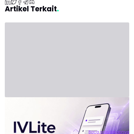
Artikel Terkait
31 Juli 2026 - Third Party
Formula Baru: IVLite
IVLite: Esensi IVT dalam Notifikasi, hanya €29 per bulan
Rencana jelas, ringkasan dan ulasan pasar—semua dikirim
langsung ke ponsel dan komputer kamu. Tidak ada
tambahan lain. Permasalahannya bukan kurangnya
Baca selengkapnya
informasi. Tapi justru kelebihan informasi. Setiap hari,