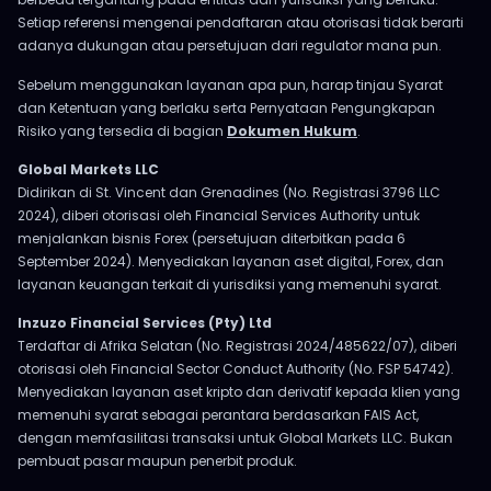
Setiap referensi mengenai pendaftaran atau otorisasi tidak berarti
adanya dukungan atau persetujuan dari regulator mana pun.
Sebelum menggunakan layanan apa pun, harap tinjau Syarat
dan Ketentuan yang berlaku serta Pernyataan Pengungkapan
Risiko yang tersedia di bagian
Dokumen Hukum
.
Global Markets LLC
Didirikan di St. Vincent dan Grenadines (No. Registrasi 3796 LLC
2024), diberi otorisasi oleh Financial Services Authority untuk
menjalankan bisnis Forex (persetujuan diterbitkan pada 6
September 2024). Menyediakan layanan aset digital, Forex, dan
layanan keuangan terkait di yurisdiksi yang memenuhi syarat.
Inzuzo Financial Services (Pty) Ltd
Terdaftar di Afrika Selatan (No. Registrasi 2024/485622/07), diberi
otorisasi oleh Financial Sector Conduct Authority (No. FSP 54742).
Menyediakan layanan aset kripto dan derivatif kepada klien yang
memenuhi syarat sebagai perantara berdasarkan FAIS Act,
dengan memfasilitasi transaksi untuk Global Markets LLC. Bukan
pembuat pasar maupun penerbit produk.