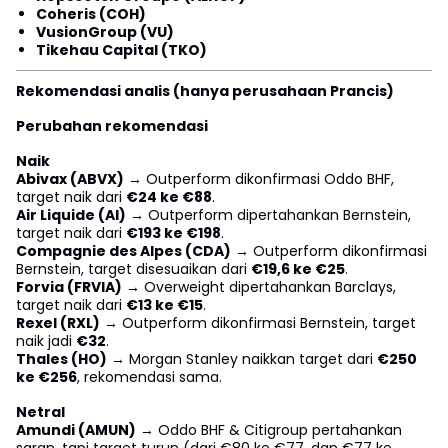
Coheris (COH)
VusionGroup (VU)
Tikehau Capital (TKO)
Rekomendasi analis (hanya perusahaan Prancis)
Perubahan rekomendasi
Naik
Abivax (ABVX)
→ Outperform dikonfirmasi Oddo BHF,
target naik dari
€24 ke €88
.
Air Liquide (AI)
→ Outperform dipertahankan Bernstein,
target naik dari
€193 ke €198
.
Compagnie des Alpes (CDA)
→ Outperform dikonfirmasi
Bernstein, target disesuaikan dari
€19,6 ke €25
.
Forvia (FRVIA)
→ Overweight dipertahankan Barclays,
target naik dari
€13 ke €15
.
Rexel (RXL)
→ Outperform dikonfirmasi Bernstein, target
naik jadi
€32
.
Thales (HO)
→ Morgan Stanley naikkan target dari
€250
ke €256
, rekomendasi sama.
Netral
Amundi (AMUN)
→ Oddo BHF & Citigroup pertahankan
saran, tapi target turun (dari €80 ke €77, dan €77 ke