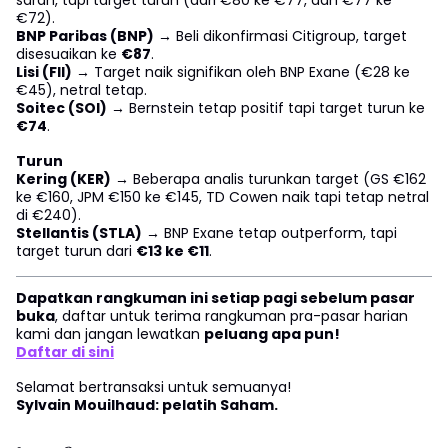
€72).
BNP Paribas (BNP)
→ Beli dikonfirmasi Citigroup, target
disesuaikan ke
€87
.
Lisi (FII)
→ Target naik signifikan oleh BNP Exane (€28 ke
€45), netral tetap.
Soitec (SOI)
→ Bernstein tetap positif tapi target turun ke
€74
.
Turun
Kering (KER)
→ Beberapa analis turunkan target (GS €162
ke €160, JPM €150 ke €145, TD Cowen naik tapi tetap netral
di €240).
Stellantis (STLA)
→ BNP Exane tetap outperform, tapi
target turun dari
€13 ke €11
.
Dapatkan rangkuman ini setiap pagi sebelum pasar
buka
, daftar untuk terima rangkuman pra-pasar harian
kami dan jangan lewatkan
peluang apa pun!
Daftar di sini
Selamat bertransaksi untuk semuanya!
Sylvain Mouilhaud: pelatih Saham.