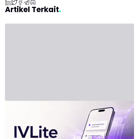
Artikel Terkait
31 Juli 2026 - Third Party
Formula Baru: IVLite
IVLite: Esensi IVT dalam Notifikasi, hanya €29 per bulan
Rencana jelas, ringkasan dan ulasan pasar—semua dikirim
langsung ke ponsel dan komputer kamu. Tidak ada
tambahan lain. Permasalahannya bukan kurangnya
Baca selengkapnya
informasi. Tapi justru kelebihan informasi. Setiap hari,