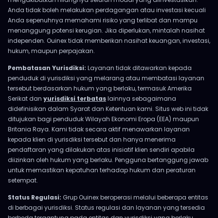
Anda tidak boleh melakukan perdagangan atau investasi kecuali
Anda sepenuhnya memahami risiko yang terlibat dan mampu
menanggung potensi kerugian. Jika diperlukan, mintalah nasihat
independen. Ouinex tidak memberikan nasihat keuangan, investasi,
hukum, maupun perpajakan.
Pembatasan Yurisdiksi:
Layanan tidak ditawarkan kepada
penduduk di yurisdiksi yang melarang atau membatasi layanan
tersebut berdasarkan hukum yang berlaku, termasuk Amerika
Serikat dan
yurisdiksi terbatas
lainnya sebagaimana
didefinisikan dalam Syarat dan Ketentuan kami. Situs web ini tidak
ditujukan bagi penduduk Wilayah Ekonomi Eropa (EEA) maupun
Britania Raya. Kami tidak secara aktif menawarkan layanan
kepada klien di yurisdiksi tersebut dan hanya menerima
pendaftaran yang dilakukan atas inisiatif klien sendiri apabila
diizinkan oleh hukum yang berlaku. Pengguna bertanggung jawab
untuk memastikan kepatuhan terhadap hukum dan peraturan
setempat.
Status Regulasi:
Grup Ouinex beroperasi melalui beberapa entitas
di berbagai yurisdiksi. Status regulasi dan layanan yang tersedia
berbeda tergantung pada entitas dan yurisdiksi yang berlaku.