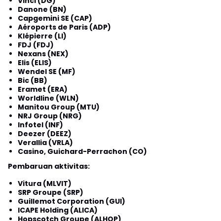
Vinci (DG)
Danone (BN)
Capgemini SE (CAP)
Aéroports de Paris (ADP)
Klépierre (LI)
FDJ (FDJ)
Nexans (NEX)
Elis (ELIS)
Wendel SE (MF)
Bic (BB)
Eramet (ERA)
Worldline (WLN)
Manitou Group (MTU)
NRJ Group (NRG)
Infotel (INF)
Deezer (DEEZ)
Verallia (VRLA)
Casino, Guichard-Perrachon (CO)
Pembaruan aktivitas:
Vitura (MLVIT)
SRP Groupe (SRP)
Guillemot Corporation (GUI)
ICAPE Holding (ALICA)
Hopscotch Groupe (ALHOP)