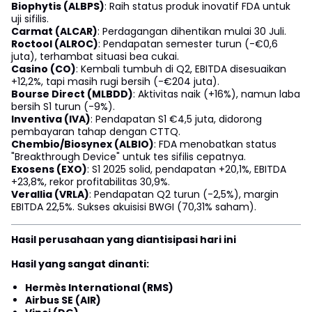
Biophytis (ALBPS)
: Raih status produk inovatif FDA untuk
uji sifilis.
Carmat (ALCAR)
: Perdagangan dihentikan mulai 30 Juli.
Roctool (ALROC)
: Pendapatan semester turun (-€0,6
juta), terhambat situasi bea cukai.
Casino (CO)
: Kembali tumbuh di Q2, EBITDA disesuaikan
+12,2%, tapi masih rugi bersih (-€204 juta).
Bourse Direct (MLBDD)
: Aktivitas naik (+16%), namun laba
bersih S1 turun (-9%).
Inventiva (IVA)
: Pendapatan S1 €4,5 juta, didorong
pembayaran tahap dengan CTTQ.
Chembio/Biosynex (ALBIO)
: FDA menobatkan status
"Breakthrough Device" untuk tes sifilis cepatnya.
Exosens (EXO)
: S1 2025 solid, pendapatan +20,1%, EBITDA
+23,8%, rekor profitabilitas 30,9%.
Verallia (VRLA)
: Pendapatan Q2 turun (-2,5%), margin
EBITDA 22,5%. Sukses akuisisi BWGI (70,31% saham).
Hasil perusahaan yang diantisipasi hari ini
Hasil yang sangat dinanti:
Hermès International (RMS)
Airbus SE (AIR)