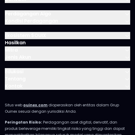
Perdagangan Algo
Kondisi Perdagangan
Ekosistem $OUIX
Hasilkan
Mitra
Jenis Akun
Edukasi
Tentang
Kontak
Situs web
ouinex.com
dioperasikan oleh entitas dalam Grup
Ouinex sesuai dengan yurisdiksi Anda.
Peringatan Risiko:
Perdagangan aset digital, derivatif, dan
produk berleverage memiliki tingkat risiko yang tinggi dan dapat
mengakibatkan hilangnya seluruh modal yang diinvestasikan.