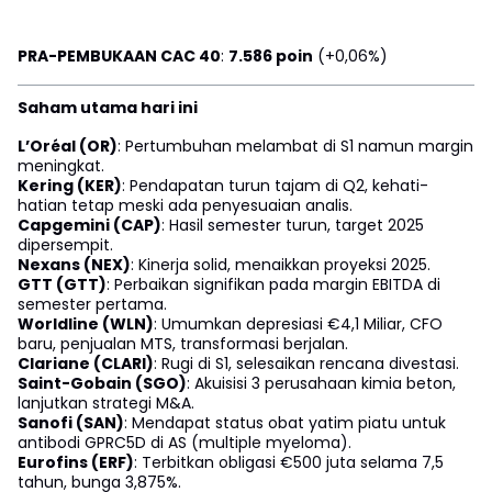
PRA-PEMBUKAAN CAC 40
:
7.586 poin
(+0,06%)
Saham utama hari ini
L’Oréal (OR)
: Pertumbuhan melambat di S1 namun margin
meningkat.
Kering (KER)
: Pendapatan turun tajam di Q2, kehati-
hatian tetap meski ada penyesuaian analis.
Capgemini (CAP)
: Hasil semester turun, target 2025
dipersempit.
Nexans (NEX)
: Kinerja solid, menaikkan proyeksi 2025.
GTT (GTT)
: Perbaikan signifikan pada margin EBITDA di
semester pertama.
Worldline (WLN)
: Umumkan depresiasi €4,1 Miliar, CFO
baru, penjualan MTS, transformasi berjalan.
Clariane (CLARI)
: Rugi di S1, selesaikan rencana divestasi.
Saint-Gobain (SGO)
: Akuisisi 3 perusahaan kimia beton,
lanjutkan strategi M&A.
Sanofi (SAN)
: Mendapat status obat yatim piatu untuk
antibodi GPRC5D di AS (multiple myeloma).
Eurofins (ERF)
: Terbitkan obligasi €500 juta selama 7,5
tahun, bunga 3,875%.